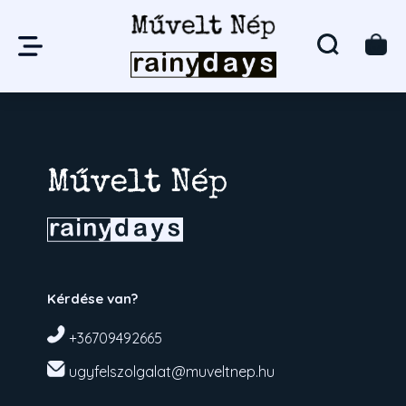
Kérdése van?
+36709492665
ugyfelszolgalat@muveltnep.hu