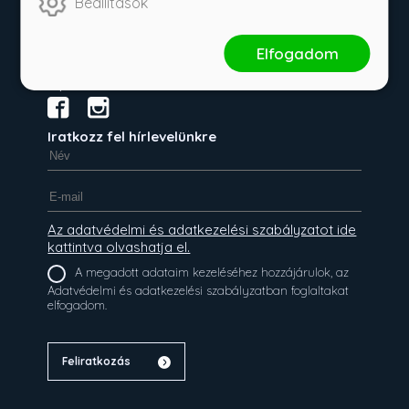
Beállítások
Rainy Days
Elfogadom
Ulpius Baráti Kör
Iratkozz fel hírlevelünkre
Az adatvédelmi és adatkezelési szabályzatot ide
kattintva olvashatja el.
A megadott adataim kezeléséhez hozzájárulok, az
Adatvédelmi és adatkezelési szabályzatban foglaltakat
elfogadom.
Feliratkozás