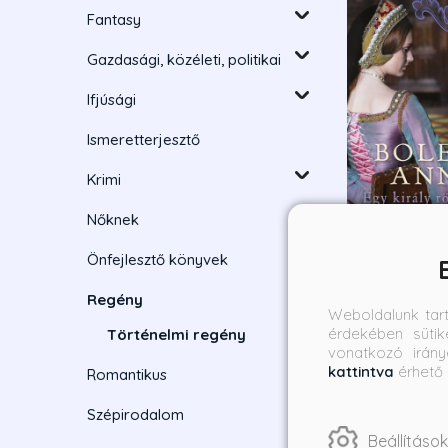
Fantasy
Gazdasági, közéleti, politikai
Ifjúsági
Ismeretterjesztő
Krimi
Nőknek
Önfejlesztő könyvek
Boleyn Anna 
Regény
király röges
Weboldalunk tar
érdekében sütik
Történelmi regény
Alison Weir
vonatkozó irány
Borító ár:
Bevez
kattintva
érhető 
Romantikus
8 990 Ft
8 09
Szépirodalom
Beállítások