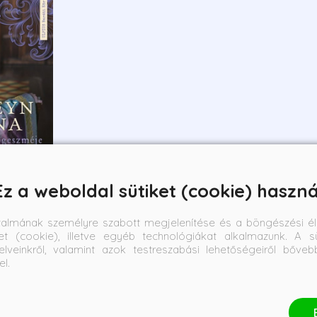
Ez a weboldal sütiket (cookie) haszná
- Egy
zméje
talmának személyre szabott megjelenítése és a böngészési él
et (cookie), illetve egyéb technológiákat alkalmazunk. A sü
elveinkről, valamint azok testreszabási lehetőségeiről bőve
ető ár:
el.
1 Ft