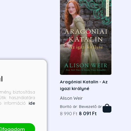
l
Aragóniai Katalin - Az
igazi királyné
mény biztosítása
tik használatára
Alison Weir
bb információ
ide
Borító ár:
Bevezető ár:
8 990 Ft
8 091 Ft
Elfogadom