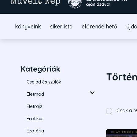
könyveink
sikerlista
előrendelhető
újd
Kategóriák
Történ
Család és szülők
Életmód
Életrajz
Csak a r
Erotikus
Ezotéria