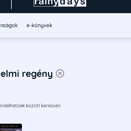
onságok
e-könyvek
elmi regény
endelhetőek között keressen