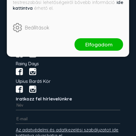
testreszabási lehetőségeiről bővebb információ
ide
kattintva
érhető el.
Impresszum
Árkötött termékek
Beállítások
KÖVESS MINKET!
Elfogadom
Művelt Nép
Rainy Days
Ulpius Baráti Kör
Iratkozz fel hírlevelünkre
Az adatvédelmi és adatkezelési szabályzatot ide
kattintva olvashatja el.