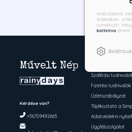
Weboldalunk tar
érdekében sütik
vonatkozó irány
kattintva
érhető 
Beállítások
Vásárlás
Szállítási tudnivaló
Fizetési tudnivalók
Üzletszabályzat
Kérdése van?
Tájékoztató a Simpl
+36709492665
Adatvédelmi nyila
Ügyfélszolgálat