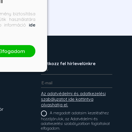
l
mény biztosítása
tik használatára
bb információ
ide
Elfogadom
ET!
Iratkozz fel hírlevelünkre
Az adatvédelmi és adatkezelési
szabályzatot ide kattintva
olvashatja el.
ör
A megadott adataim kezeléséhez
hozzájárulok, az Adatvédelmi és
adatkezelési szabályzatban foglaltakat
elfogadom.