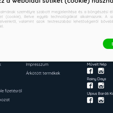
Ez a weboldal sütiket (cookie) haszná
talmának személyre szabott megjelenítése és a böngészési él
et (cookie), illetve egyéb technológiákat alkalmazunk. A sü
elveinkről, valamint azok testreszabási lehetőségeiről bőve
el.
Művelt Nép Könyvkiadó
KÖVESS MINK
k
Impresszum
Művelt Nép
Árkötött termékek
Rainy Days
e fizetésről
Ulpius Baráti K
tkozat