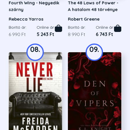
Fourth Wing - Negyedik
The 48 Laws of Power -
szárny
A hatalom 48 törvénye
Rebecca Yarros
Robert Greene
Borító ár:
Online ár:
Borító ár:
Online ár:
6 990 Ft
5 243 Ft
8 990 Ft
6 743 Ft
08.
09.