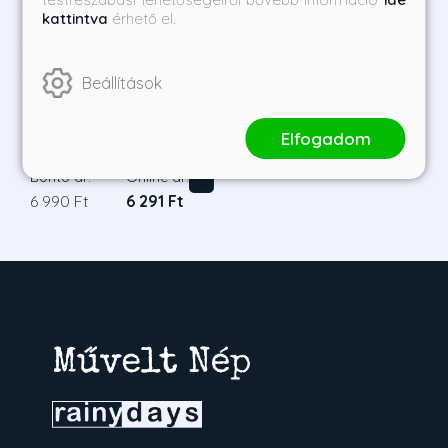
kattintva
érhető el.
Beállítások
Beautiful Venom -
Gyönyörű méreg -
Elfogadom
Éldekorált kiadás
Rina Kent
Borító ár:
Online ár:
6 990 Ft
6 291 Ft