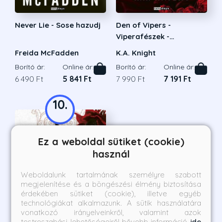
Never Lie - Sose hazudj
Den of Vipers -
Viperafészek -
Éldekorált kiadás
Freida McFadden
K.A. Knight
Borító ár:
Online ár:
Borító ár:
Online ár:
6 490 Ft
5 841 Ft
7 990 Ft
7 191 Ft
10.
Ez a weboldal sütiket (cookie)
használ
Weboldalunk tartalmának személyre szabott
megjelenítése és a böngészési élmény biztosítása
érdekében sütiket (cookie), illetve egyéb
technológiákat alkalmazunk. A sütik használatára
vonatkozó irányelveinkről, valamint azok
testreszabási lehetőségeiről bővebb információ
ide