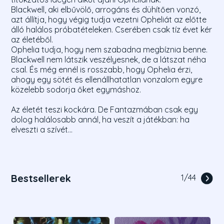
Blackwell, aki elbűvölő, arrogáns és dühítően vonzó,
azt állítja, hogy végig tudja vezetni Opheliát az előtte
álló halálos próbatételeken. Cserében csak tíz évet kér
az életéből.
Ophelia tudja, hogy nem szabadna megbíznia benne.
Blackwell nem látszik veszélyesnek, de a látszat néha
csal. És még ennél is rosszabb, hogy Ophelia érzi,
ahogy egy sötét és ellenállhatatlan vonzalom egyre
közelebb sodorja őket egymáshoz.
Az életét teszi kockára. De Fantazmában csak egy
dolog halálosabb annál, ha veszít a játékban: ha
elveszti a szívét...
Bestsellerek
1
/
44