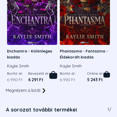
Enchantra - Különleges
Phantasma - Fantazma -
kiadás
Éldekorált kiadás
Kaylie Smith
Kaylie Smith
Borító ár:
Bevezető ár:
Borító ár:
Online ár:
6 990 Ft
6 291 Ft
6 990 Ft
5 243 Ft
Megnézem a listát
A sorozat további termékei
1
/