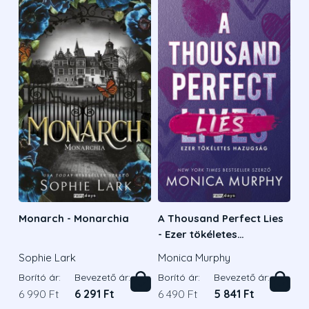
Monarch - Monarchia
A Thousand Perfect Lies
- Ezer tökéletes
hazugság
Sophie Lark
Monica Murphy
Borító ár:
Bevezető ár:
Borító ár:
Bevezető ár:
6 990 Ft
6 291 Ft
6 490 Ft
5 841 Ft