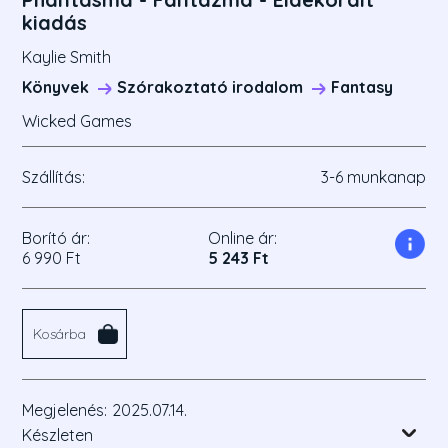
kiadás
Kaylie Smith
Könyvek
Szórakoztató irodalom
Fantasy
Wicked Games
Szállítás:
3-6 munkanap
Borító ár:
Online ár:
6 990 Ft
5 243 Ft
Kosárba
Megjelenés:
2025.07.14.
Készleten