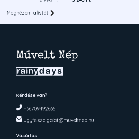
6 990 Ft
5 243 Ft
Megnézem a listát
Kérdése van?
+36709492665
ugyfelszolgalat@muveltnep.hu
Vásárlás