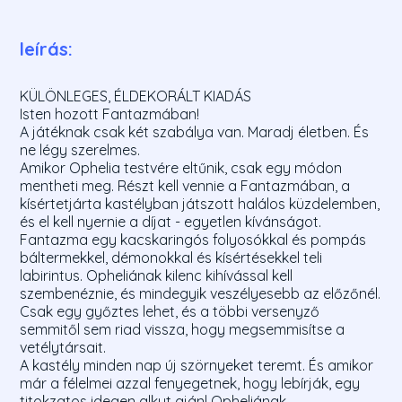
leírás:
KÜLÖNLEGES, ÉLDEKORÁLT KIADÁS
Isten hozott Fantazmában!
A játéknak csak két szabálya van. Maradj életben. És
ne légy szerelmes.
Amikor Ophelia testvére eltűnik, csak egy módon
mentheti meg. Részt kell vennie a Fantazmában, a
kísértetjárta kastélyban játszott halálos küzdelemben,
és el kell nyernie a díjat - egyetlen kívánságot.
Fantazma egy kacskaringós folyosókkal és pompás
báltermekkel, démonokkal és kísértésekkel teli
labirintus. Opheliának kilenc kihívással kell
szembenéznie, és mindegyik veszélyesebb az előzőnél.
Csak egy győztes lehet, és a többi versenyző
semmitől sem riad vissza, hogy megsemmisítse a
vetélytársait.
A kastély minden nap új szörnyeket teremt. És amikor
már a félelmei azzal fenyegetnek, hogy lebírják, egy
titokzatos idegen alkut ajánl Opheliának.