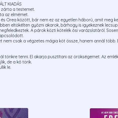
ÁLT KIADÁS
a zárta a testemet.
rta az elmémet.
és Orea között, bár nem ez az egyetlen háború, amit meg kell
ebben eltökélten győzni akarok, bárhogy is igyekeznek lecsupas
gfeledkeztek. A párok közti kötelék ősi varázslatáról. Sosem
apcsolódott.
et nem csak a végzetes mágia köt össze, hanem annál több. 
l tönkre tenni. El akarja pusztítani az örökségemet. Az em
ik, de a kő törik.
ik le.