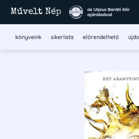
könyveink
sikerlista
előrendelhető
újd