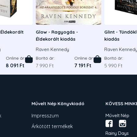
 Éldekorált
Glow - Ragyogás -
Glint - Tündökl
Éldekorált kiadás
kiadás
y
Raven Kennedy
Raven Kenned
Online ár:
Borító ár:
Online ár:
Borító ár:
8 091 Ft
7 990 Ft
7 191 Ft
5 990 Ft
Művelt Nép Könyvkiadó
KÖVESS MINK
k
Impresszum
Művelt Nép
Árkötött termékek
Rainy Days