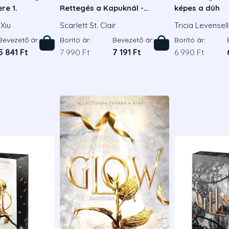
re 1.
Rettegés a Kapuknál -
képes a düh
Éldekorált kiadás
Xiu
Scarlett St. Clair
Tricia Levensel
Bevezető ár:
Borító ár:
Bevezető ár:
Borító ár:
5 841 Ft
7 990 Ft
7 191 Ft
6 990 Ft