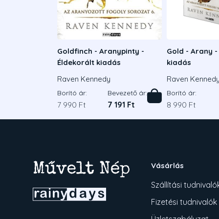
Goldfinch - Aranypinty -
Gold - Arany -
Éldekorált kiadás
kiadás
Raven Kennedy
Raven Kenned
Borító ár:
Bevezető ár:
Borító ár:
7 990 Ft
7 191 Ft
8 990 Ft
Vásárlás
Szállítási tudnivaló
Fizetési tudnivalók
Üzletszabályzat