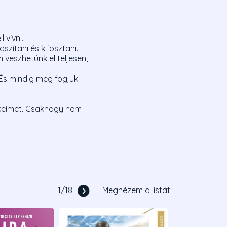
 vívni.
zítani és kifosztani.
 veszhetünk el teljesen,
És mindig meg fogjuk
lékeimet. Csakhogy nem
1
/
18
Megnézem a listát