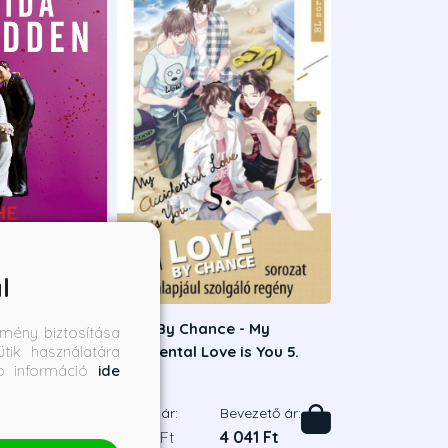
l
A válás
Love By Chance - My
mény biztosítása
tik használatára
Accidental Love is You 5.
bb információ
ide
en
Mame
Bevezető ár:
Borító ár:
Bevezető ár:
6 291 Ft
4 490 Ft
4 041 Ft