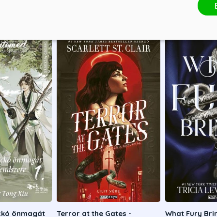
ickó önmagát
Terror at the Gates -
What Fury Brin