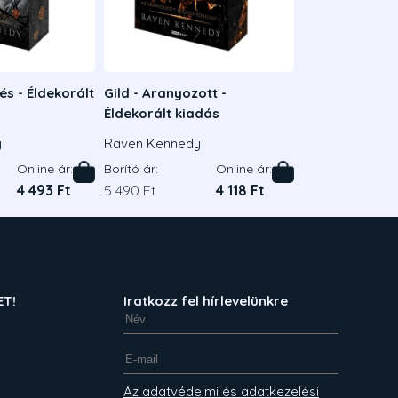
és - Éldekorált
Gild - Aranyozott -
Éldekorált kiadás
y
Raven Kennedy
Online ár:
Borító ár:
Online ár:
4 493 Ft
5 490 Ft
4 118 Ft
ET!
Iratkozz fel hírlevelünkre
Az adatvédelmi és adatkezelési