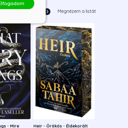
Elfogadom
1
/
7
Megnézem a listát
gs - Mire
Heir - Örökös - Éldekorált