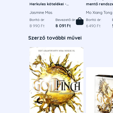
Herkules kötelékei -
mentő rendsze
Éldekorált kiadás
Jasmine Mas
Mo Xiang Tong 
Borító ár:
Bevezető ár:
Borító ár:
8 990 Ft
8 091 Ft
6 490 Ft
Szerző további művei