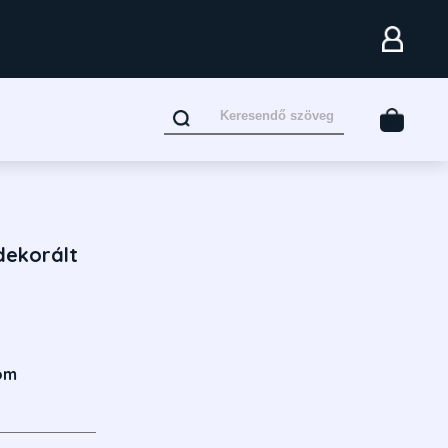
dekorált
om