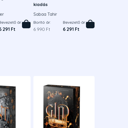
kiadás
ler
Sabaa Tahir
Bevezető ár:
Borító ár:
Bevezető ár:
6 291 Ft
6 990 Ft
6 291 Ft