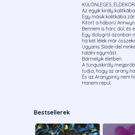
KÜLÖNLEGES, ÉLDEKOR
Az egyik király kalitkáb
Egy másik kalitkába zá
Kitört a háború Annwyn 
Bennem is harc dúl, és 
Egy dologról azonban me
ha két lélek már összek
Ugyanis Slade-del mink
találni egymást.
Bármelyik életben.
A tünguskirály megpróbá
tudja, hogy az arany hajl
És az Aranypinty nem hull
Hanem repül.
Bestsellerek