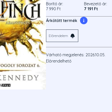
Borító ár:
Bevezető ár:
7 990 Ft
7 191 Ft
Árkötött termék
Előrendelem
Várható megjelenés:
2026.10.05.
Előrendelhető