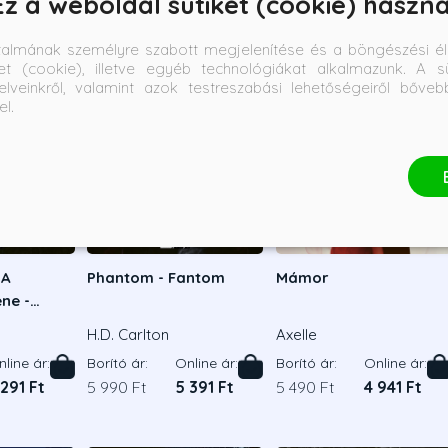
Ez a weboldal sütiket (cookie) haszná
talmának személyre szabott megjelenítése és a böngészési él
et (cookie), illetve egyéb technológiákat alkalmazunk. A sü
elveinkről, valamint azok testreszabási lehetőségeiről bőve
el.
 A
Phantom - Fantom
Mámor
ne -
adás
H.D. Carlton
Axelle
line ár:
Borító ár:
Online ár:
Borító ár:
Online ár:
 291 Ft
5 990 Ft
5 391 Ft
5 490 Ft
4 941 Ft