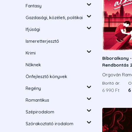
Fantasy
Gazdasági, közéleti, politikai
Ifjúsági
Ismeretterjesztő
Krimi
Bíboralkony -
Nőknek
Rendbontás 2
Éldekorált ki
Orgován Ram
Önfejlesztő könyvek
Borító ár:
On
Regény
6 990 Ft
6
Romantikus
Szépirodalom
Szórakoztató irodalom