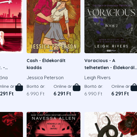
Cash - Éldekorált
Voracious - A
. -
kiadás
telhetetlen - Éldekorált
adás
kiadás
óna
Jessica Peterson
Leigh Rivers
line ár:
Borító ár:
Online ár:
Borító ár:
Online ár:
 291 Ft
6 990 Ft
6 291 Ft
6 990 Ft
6 291 Ft