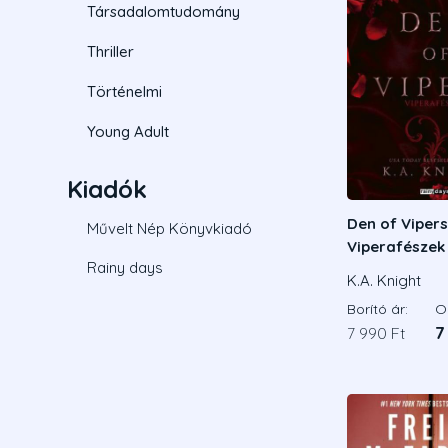
Társadalomtudomány
Thriller
Történelmi
Young Adult
Kiadók
Den of Vipers
Művelt Nép Könyvkiadó
Viperafészek 
Rainy days
Éldekorált ki
K.A. Knight
Borító ár:
On
7 990 Ft
7