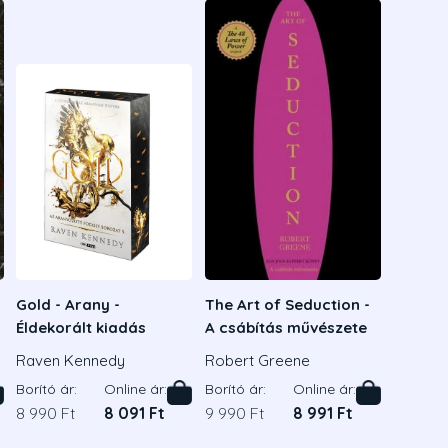
Gold - Arany -
The Art of Seduction -
Éldekorált kiadás
A csábítás művészete
Raven Kennedy
Robert Greene
Borító ár:
Online ár:
Borító ár:
Online ár:
8 990 Ft
8 091 Ft
9 990 Ft
8 991 Ft