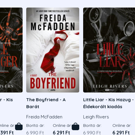
r - Kis
The Boyfriend - A
Little Liar - Kis Hazug -
Barát
Éldekorált kiadás
Freida McFadden
Leigh Rivers
line ár:
Borító ár:
Online ár:
Borító ár:
Online ár:
 391 Ft
6 990 Ft
6 291 Ft
6 990 Ft
6 291 Ft