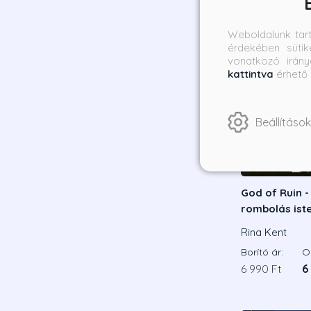
Weboldalunk tar
érdekében sütik
vonatkozó irány
kattintva
érhető 
Beállítások
God of Ruin -
rombolás iste
Éldekorált ki
Rina Kent
Borító ár:
On
6 990 Ft
6