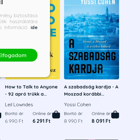
l
mény biztosítása
tik használatára
bb információ
ide
Elfogadom
How to Talk to Anyone
A szabadság kardja - A
- 92 apró trükk a
Moszad korábbi
sikeres
igazgatója - Izrael, a
Leil Lowndes
Yossi Cohen
kapcsolatépítéshez
Moszad és a titkos
Borító ár:
Online ár:
Borító ár:
Online ár:
háború
6 990 Ft
6 291 Ft
8 990 Ft
8 091 Ft