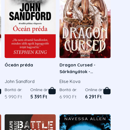
Óceán préda
Dragon Cursed -
Sárkányátok -
Éldekorált kiadás
John Sandford
Elise Kova
Borító ár:
Online ár:
Borító ár:
Online ár:
5 990 Ft
5 391 Ft
6 990 Ft
6 291 Ft