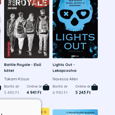
Battle Royale - Első
Lights Out -
kötet
Lekapcsolva
Takami Kósun
Navessa Allen
Borító ár:
Online ár:
Borító ár:
Online ár:
5 490 Ft
4 941 Ft
6 990 Ft
5 243 Ft