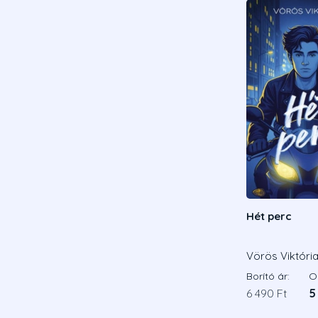
Hét perc
Vörös Viktóri
Borító ár:
On
6 490 Ft
5