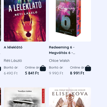
A léleklátó
Redeeming 6 -
Megváltás 6 -
Éldekorált kiadás
Réti László
Chloe Walsh
Borító ár:
Online ár:
Borító ár:
Online ár:
6 490 Ft
5 841 Ft
9 990 Ft
8 991 Ft