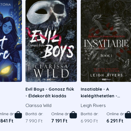
Evil Boys - Gonosz fiúk
Insatiable - A
- Éldekorált kiadás
kielégíthetetlen -
Éldekorált kiadás
a
Clarissa Wild
Leigh Rivers
line ár:
Borító ár:
Online ár:
Borító ár:
Online ár:
 841 Ft
7 990 Ft
7 191 Ft
6 990 Ft
6 291 Ft