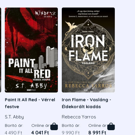
Paint It All Red - Vérrel
Iron Flame - Vasláng -
festve
Éldekorált kiadás
S.T. Abby
Rebecca Yarros
Borító ár:
Online ár:
Borító ár:
Online ár:
4 490 Ft
4 041 Ft
9 990 Ft
8 991 Ft