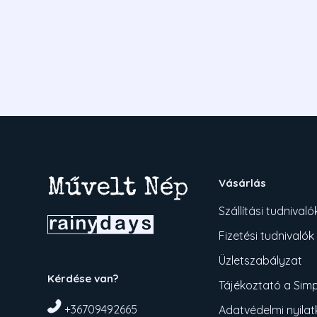
Vásárlás
Szállítási tudnivaló
Fizetési tudnivalók
Üzletszabályzat
Kérdése van?
Tájékoztató a Simpl
+36709492665
Adatvédelmi nyila