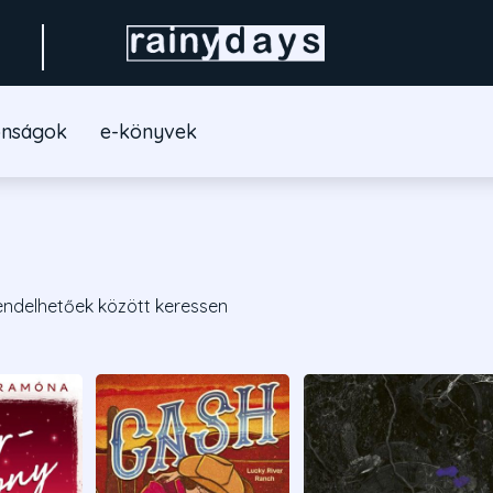
onságok
e-könyvek
endelhetőek között keressen