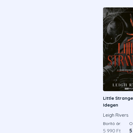
Little Strange
Idegen
Leigh Rivers
Borító ár:
On
5 990 Ft
5