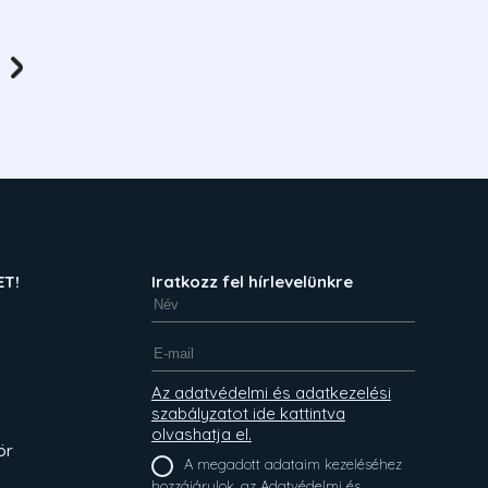
ET!
Iratkozz fel hírlevelünkre
Az adatvédelmi és adatkezelési
szabályzatot ide kattintva
olvashatja el.
ör
A megadott adataim kezeléséhez
hozzájárulok, az Adatvédelmi és