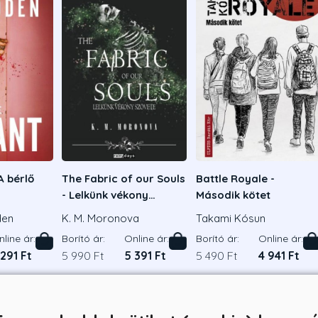
A bérlő
The Fabric of our Souls
Battle Royale -
- Lelkünk vékony
Második kötet
szövete
den
K. M. Moronova
Takami Kósun
line ár:
Borító ár:
Online ár:
Borító ár:
Online ár:
 291 Ft
5 990 Ft
5 391 Ft
5 490 Ft
4 941 Ft