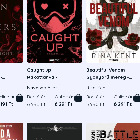
 -
Caught up -
Beautiful Venom -
-
Rákattanva -
Gyönyörű méreg -
adás
Éldekorált kiadás
Éldekorált kiadás
Navessa Allen
Rina Kent
line ár:
Borító ár:
Online ár:
Borító ár:
Online ár:
 191 Ft
6 990 Ft
6 291 Ft
6 990 Ft
6 291 Ft