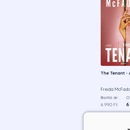
The Tenant - 
Freida McFad
Borító ár:
On
6 990 Ft
6