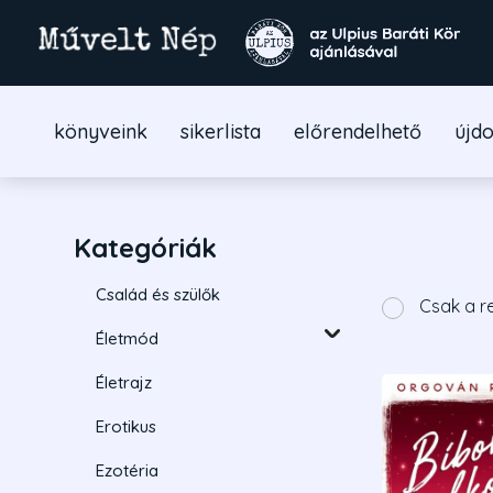
könyveink
sikerlista
előrendelhető
újd
Kategóriák
Család és szülők
Csak a r
Életmód
Életrajz
Erotikus
Ezotéria