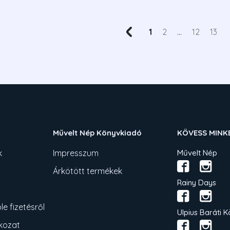
1
2
...
12
13
Művelt Nép Könyvkiadó
KÖVESS MINK
k
Impresszum
Művelt Nép
Árkötött termékek
Rainy Days
e fizetésről
Ulpius Baráti K
tkozat