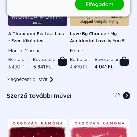
Elfogadom
A Thousand Perfect Lies
Love By Chance - My
- Ezer tökéletes
Accidental Love is You 5.
hazugság
Monica Murphy
Mame
Borító ár:
Bevezető ár:
Borító ár:
Bevezető ár:
6 490 Ft
5 841 Ft
4 490 Ft
4 041 Ft
Megnézem a listát
Szerző további művei
1
/
2