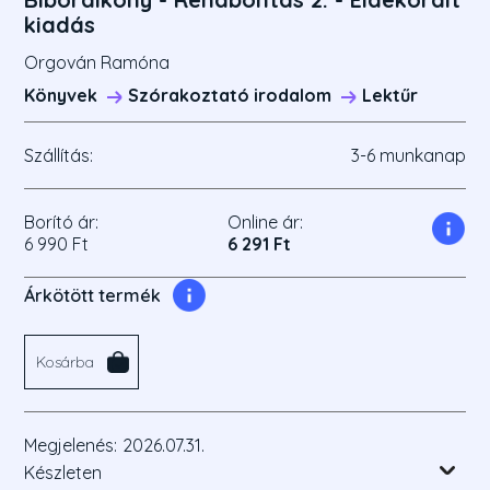
kiadás
Orgován Ramóna
Könyvek
Szórakoztató irodalom
Lektűr
Szállítás:
3-6 munkanap
Borító ár:
Online ár:
6 990 Ft
6 291 Ft
Árkötött termék
Kosárba
Megjelenés:
2026.07.31.
Készleten