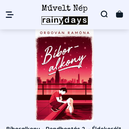
Bíboralkony - Rendbontás 2. - Éldekorált