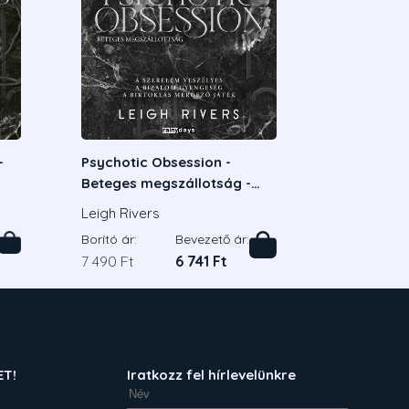
-
Psychotic Obsession -
Beteges megszállotság -
Éldekorált kiadás
Leigh Rivers
Borító ár:
Bevezető ár:
7 490 Ft
6 741 Ft
ET!
Iratkozz fel hírlevelünkre