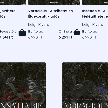
 jóvátétel -
Voracious - A telhetetlen -
Insatiable - A
adás
Éldekorált kiadás
kielégíthetetle
kiadás
Leigh Rivers
Leigh Rivers
Bevezető ár:
Borító ár:
Online ár:
Borító ár:
7 641 Ft
6 990 Ft
6 291 Ft
6 990 Ft