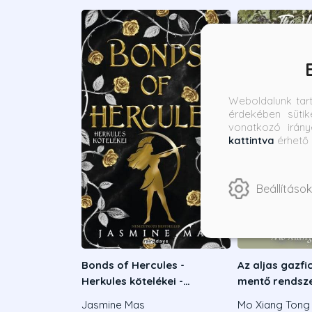
Weboldalunk tar
érdekében sütik
vonatkozó irány
kattintva
érhető 
Beállítások
Bonds of Hercules -
Az aljas gazf
Herkules kötelékei -
mentő rendsze
Éldekorált kiadás
Jasmine Mas
Mo Xiang Tong 