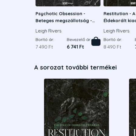
Psychotic Obsession -
Restitution - A
Beteges megszállotság -
Éldekorált ki
Éldekorált kiadás
Leigh Rivers
Leigh Rivers
Borító ár:
Bevezető ár:
Borító ár:
7 490 Ft
6 741 Ft
8 490 Ft
A sorozat további termékei