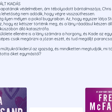
ÁLT KIADÁS
sapatának védelmében, ám tébolyodott bántalmazója, Chris
g lehetőség nem adódik, hogy végre visszaüthessen.
lyen mélyen a pokol bugyraiban. Az, hogy egyszer látja Stacey
, hogy ez kétszer történik meg, és a lány ráadásul készen áll
küszöbön álló katasztrófa.
űlölete ellenére is a lány számára a horgony, és Kade az együt
 képes csak megőrizni a józan eszét, és tud megálljt parancsol
a múltjukról kiderül az igazság, és mindketten megtudják, mi 
ította őket egymástól?