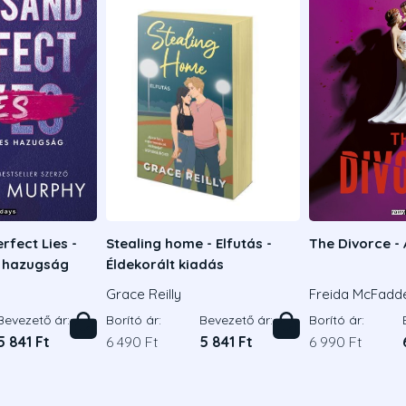
rfect Lies -
Stealing home - Elfutás -
The Divorce - 
s hazugság
Éldekorált kiadás
Grace Reilly
Freida McFadd
Bevezető ár:
Borító ár:
Bevezető ár:
Borító ár:
5 841 Ft
6 490 Ft
5 841 Ft
6 990 Ft