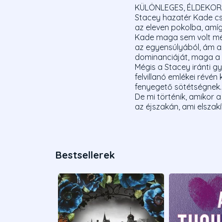
KÜLÖNLEGES, ÉLDEKOR
Stacey hazatér Kade c
az eleven pokolba, amí
Kade maga sem volt még i
az egyensúlyából, ám az
dominanciáját, maga a 
Mégis a Stacey iránti gy
felvillanó emlékei révén
fenyegető sötétségnek.
De mi történik, amikor 
az éjszakán, ami elszak
Bestsellerek