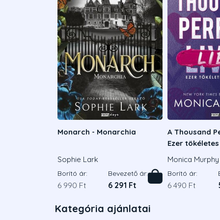
Monarch - Monarchia
A Thousand Pe
Ezer tökélete
Sophie Lark
Monica Murphy
Borító ár:
Bevezető ár:
Borító ár:
6 990 Ft
6 291 Ft
6 490 Ft
Kategória ajánlatai