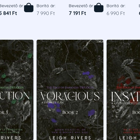
Bevezető ár:
Borító ár:
Bevezető ár:
Borító ár:
5 841 Ft
7 990 Ft
7 191 Ft
6 990 Ft