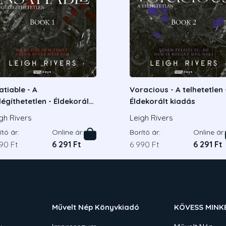
atiable - A
Voracious - A telhetetlen 
légíthetetlen - Éldekorált
Éldekorált kiadás
adás
gh Rivers
Leigh Rivers
ító ár:
Online ár:
Borító ár:
Online ár:
90 Ft
6 291 Ft
6 990 Ft
6 291 Ft
Művelt Nép Könyvkiadó
KÖVESS MINK