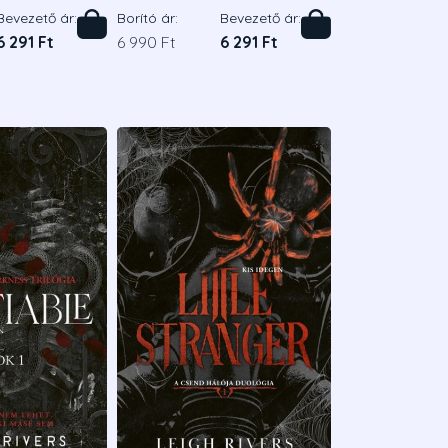
Bevezető ár:
Borító ár:
Bevezető ár:
6 291 Ft
6 990 Ft
6 291 Ft