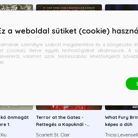
Ez a weboldal sütiket (cookie) haszná
talmának személyre szabott megjelenítése és a böngészési él
et (cookie), illetve egyéb technológiákat alkalmazunk. A sü
elveinkről, valamint azok testreszabási lehetőségeiről bőve
el.
ickó önmagát
Terror at the Gates -
What Fury Brin
re 1.
Rettegés a Kapuknál -
képes a düh
Éldekorált kiadás
Xiu
Scarlett St. Clair
Tricia Levensel