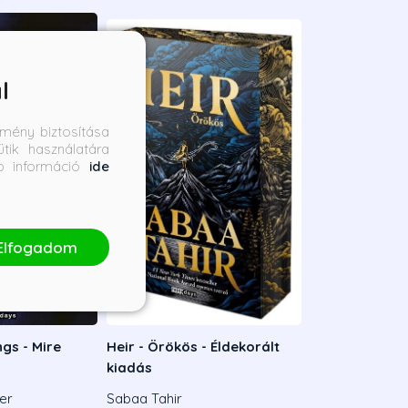
l
mény biztosítása
tik használatára
bb információ
ide
Elfogadom
gs - Mire
Heir - Örökös - Éldekorált
kiadás
ler
Sabaa Tahir