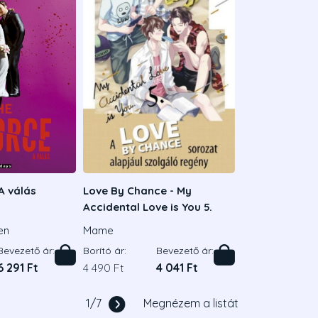
A válás
Love By Chance - My
Accidental Love is You 5.
en
Mame
Bevezető ár:
Borító ár:
Bevezető ár:
6 291 Ft
4 490 Ft
4 041 Ft
1
/
7
Megnézem a listát