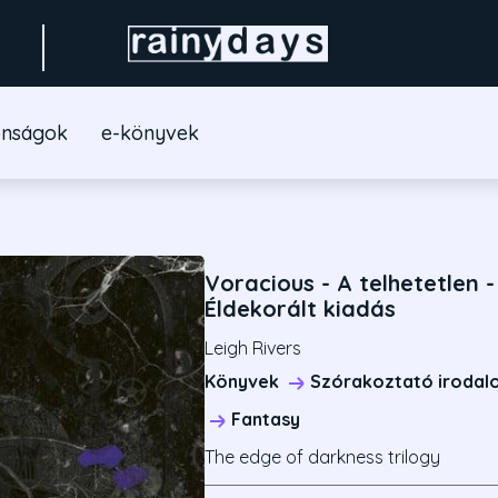
onságok
e-könyvek
Voracious - A telhetetlen -
Éldekorált kiadás
Leigh Rivers
Könyvek
Szórakoztató irodal
Fantasy
The edge of darkness trilogy