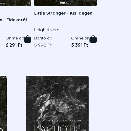
Little Stranger - Kis Idegen
n - Éldekorált
Leigh Rivers
Online ár:
Borító ár:
Online ár:
6 291 Ft
5 990 Ft
5 391 Ft