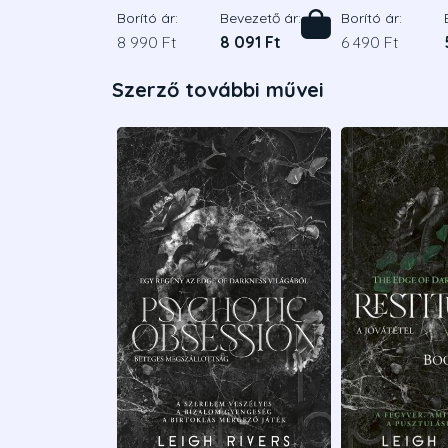
Borító ár:
Bevezető ár:
Borító ár:
8 990 Ft
8 091 Ft
6 490 Ft
Szerző további művei