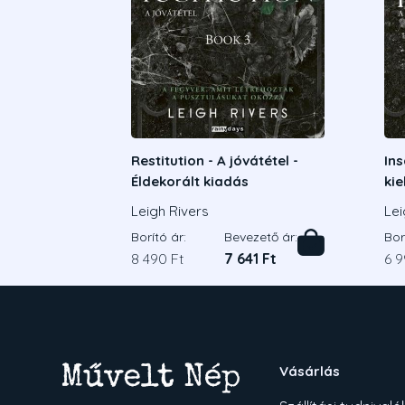
Restitution - A jóvátétel -
Ins
Éldekorált kiadás
kie
ki
Leigh Rivers
Lei
Borító ár:
Bevezető ár:
Bor
8 490 Ft
7 641 Ft
6 9
Vásárlás