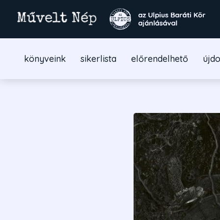
könyveink
sikerlista
előrendelhető
újd