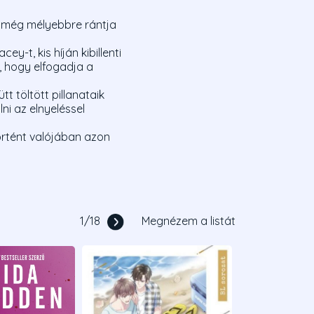
 még mélyebbre rántja
-t, kis híján kibillenti
, hogy elfogadja a
t töltött pillanataik
ni az elnyeléssel
történt valójában azon
1
/
18
Megnézem a listát