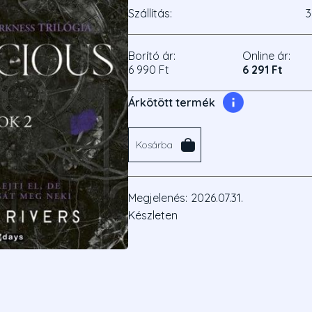
Szállítás:
3
Borító ár:
Online ár:
6 990 Ft
6 291 Ft
Árkötött termék
Kosárba
Megjelenés:
2026.07.31.
Készleten