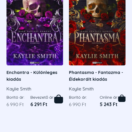
Enchantra - Különleges
Phantasma - Fantazma -
kiadás
Éldekorált kiadás
Kaylie Smith
Kaylie Smith
Borító ár:
Bevezető ár:
Borító ár:
Online ár:
6 990 Ft
6 291 Ft
6 990 Ft
5 243 Ft