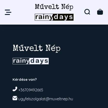
Kérdése van?
+36709492665
ugyfelszolgalat@muveltnep.hu