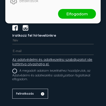
Beállítások
Rainy Days
Elfogadom
Ulpius Baráti Kör
Iratkozz fel hírlevelünkre
Az adatvédelmi és adatkezelési szabályzatot ide
kattintva olvashatja el.
A megadott adataim kezeléséhez hozzájárulok, az
Adatvédelmi és adatkezelési szabályzatban foglaltakat
elfogadom.
Feliratkozás