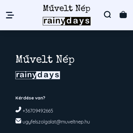
Kérdése van?
+36709492665
ugyfelszolgalat@muveltnep.hu