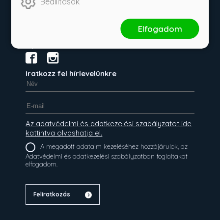
Beállítások
Rainy Days
Elfogadom
Ulpius Baráti Kör
Iratkozz fel hírlevelünkre
Az adatvédelmi és adatkezelési szabályzatot ide
kattintva olvashatja el.
A megadott adataim kezeléséhez hozzájárulok, az
Adatvédelmi és adatkezelési szabályzatban foglaltakat
elfogadom.
Feliratkozás