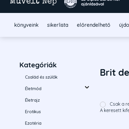
könyveink
sikerlista
előrendelhető
újd
Kategóriák
Brit d
Család és szülők
Életmód
Életrajz
Csak a r
A keresett kif
Erotikus
Ezotéria