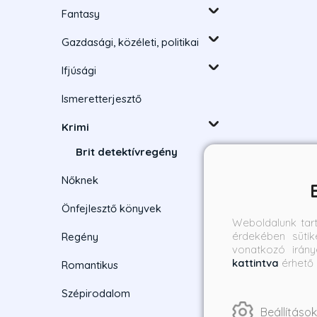
Fantasy
Gazdasági, közéleti, politikai
Ifjúsági
Ismeretterjesztő
Krimi
Brit detektívregény
Nőknek
Önfejlesztő könyvek
Weboldalunk tar
érdekében sütik
Regény
vonatkozó irány
kattintva
érhető 
Romantikus
Szépirodalom
Beállítások