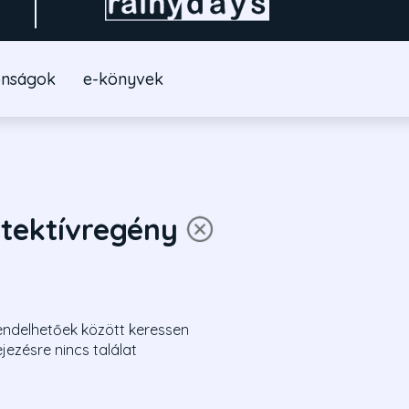
onságok
e-könyvek
etektívregény
endelhetőek között keressen
ejezésre nincs találat