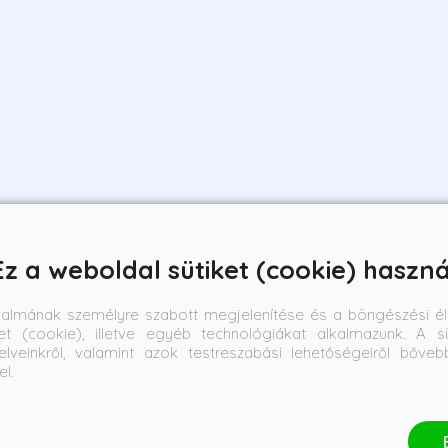
Ez a weboldal sütiket (cookie) haszná
talmának személyre szabott megjelenítése és a böngészési él
et (cookie), illetve egyéb technológiákat alkalmazunk. A sü
elveinkről, valamint azok testreszabási lehetőségeiről bőve
el.