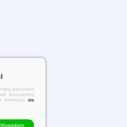
l
mény biztosítása
tik használatára
bb információ
ide
Elfogadom