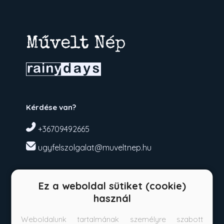
Kérdése van?
+36709492665
ugyfelszolgalat@muveltnep.hu
Vásárlás
Ez a weboldal sütiket (cookie)
Szállítási tudnivalók
használ
Fizetési tudnivalók
Weboldalunk tartalmának személyre szabott