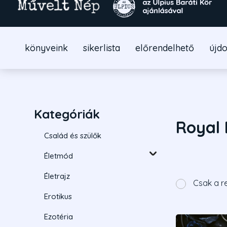
könyveink
sikerlista
előrendelhető
újd
Kategóriák
Royal 
Család és szülők
Életmód
Életrajz
Csak a r
Erotikus
Ezotéria