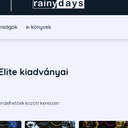
onságok
e-könyvek
Elite kiadványai
endelhetőek között keressen