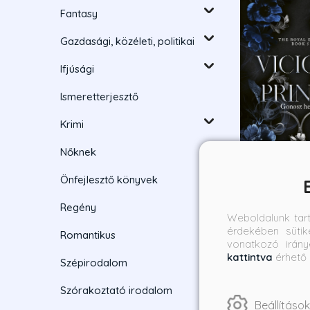
Fantasy
Gazdasági, közéleti, politikai
Ifjúsági
Ismeretterjesztő
Krimi
Nőknek
Önfejlesztő könyvek
Vicious Princ
Regény
herceg - Élde
Weboldalunk tar
kiadás
érdekében sütik
Rina Kent
Romantikus
vonatkozó irány
Borító ár:
Bevez
kattintva
érhető 
Szépirodalom
6 490 Ft
5 84
Szórakoztató irodalom
Beállítások