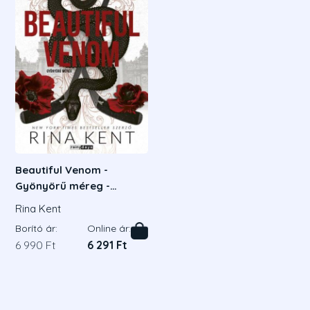
Beautiful Venom -
Gyönyörű méreg -
Éldekorált kiadás
Rina Kent
Borító ár:
Online ár:
6 990 Ft
6 291 Ft