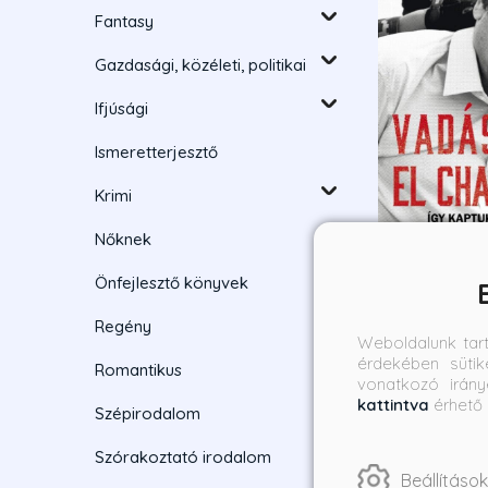
Fantasy
Gazdasági, közéleti, politikai
Ifjúsági
Ismeretterjesztő
Krimi
Nőknek
Önfejlesztő könyvek
Vadászat El 
Regény
Így kaptuk el 
Weboldalunk tar
legkeresette
érdekében sütik
Andrew Hogan
Romantikus
drogbáróját
vonatkozó irány
Century
Borító ár:
On
kattintva
érhető 
Szépirodalom
3 990 Ft
2
Szórakoztató irodalom
Beállítások