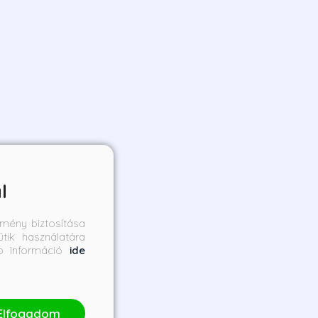
l
mény biztosítása
tik használatára
bb információ
ide
Elfogadom