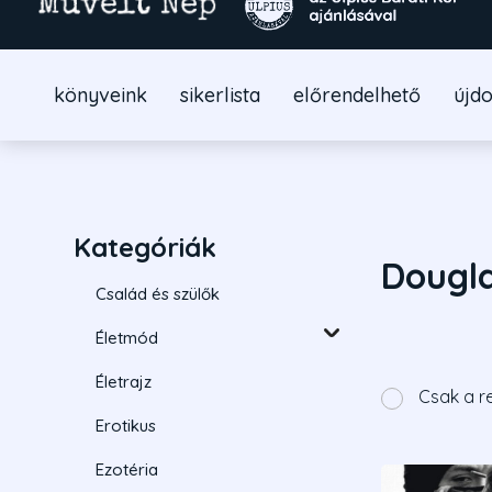
könyveink
sikerlista
előrendelhető
újd
Kategóriák
Dougl
Család és szülők
Életmód
Életrajz
Csak a r
Erotikus
Ezotéria