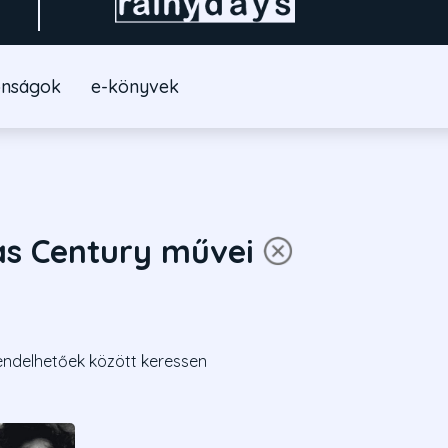
onságok
e-könyvek
as Century művei
endelhetőek között keressen