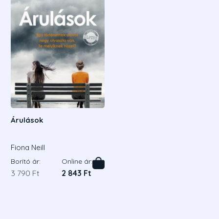
Árulások
Fiona Neill
Borító ár:
Online ár:
3 790 Ft
2 843 Ft