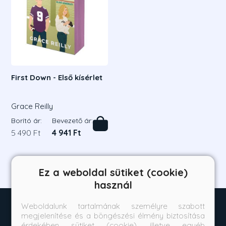
First Down - Első kísérlet
Grace Reilly
Borító ár:
Bevezető ár:
5 490 Ft
4 941 Ft
Ez a weboldal sütiket (cookie)
használ
Weboldalunk tartalmának személyre szabott
megjelenítése és a böngészési élmény biztosítása
érdekében sütiket (cookie), illetve egyéb