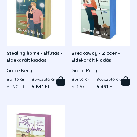
Stealing home - Elfutás -
Breakaway - Ziccer -
Éldekorált kiadás
Éldekorált kiadás
Grace Reilly
Grace Reilly
Borító ár:
Bevezető ár:
Borító ár:
Bevezető ár:
6 490 Ft
5 841 Ft
5 990 Ft
5 391 Ft