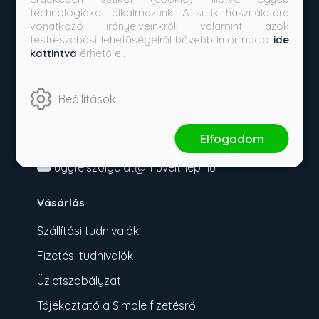
technológiákat alkalmazunk. A sütik használatára
vonatkozó irányelveinkről, valamint azok
testreszabási lehetőségeiről bővebb információ
ide
kattintva
érhető el.
Beállítások
Kérdése van?
Elfogadom
+36709492665
ugyfelszolgalat@muveltnep.hu
Vásárlás
Szállítási tudnivalók
Fizetési tudnivalók
Üzletszabályzat
Tájékoztató a Simple fizetésről