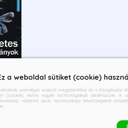
Ez a weboldal sütiket (cookie) haszná
k
talmának személyre szabott megjelenítése és a böngészési él
et (cookie), illetve egyéb technológiákat alkalmazunk. A sü
elveinkről, valamint azok testreszabási lehetőségeiről bőve
Online ár:
el.
2 768 Ft