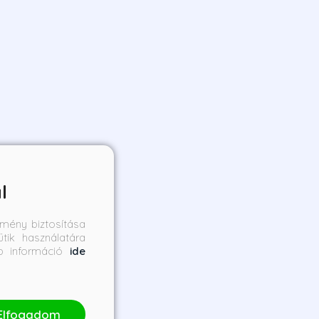
l
mény biztosítása
tik használatára
bb információ
ide
Elfogadom