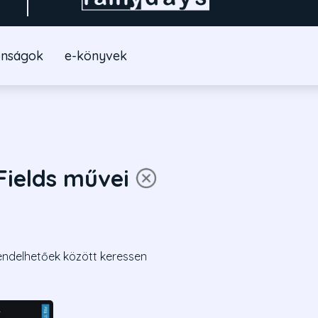
onságok
e-könyvek
Fields művei
endelhetőek között keressen