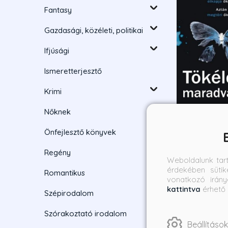
Fantasy
Gazdasági, közéleti, politikai
Ifjúsági
Ismeretterjesztő
Krimi
Nőknek
Önfejlesztő könyvek
Tökéletes
Regény
maradványo
Weboldalunk tar
érdekében sütik
Helen Fields
Romantikus
vonatkozó irány
Borító ár:
kattintva
érhető 
Szépirodalom
3 690 Ft
Szórakoztató irodalom
Beállítások