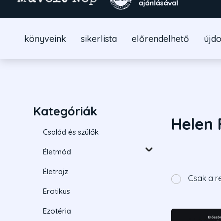
könyveink
sikerlista
előrendelhető
újd
Kategóriák
Helen 
Család és szülők
Életmód
Életrajz
Csak a r
Erotikus
Ezotéria