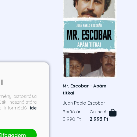
l
Mr. Escobar - Apám
titkai
mény biztosítása
tik használatára
Juan Pablo Escobar
bb információ
ide
Borító ár:
Online ár:
3 990 Ft
2 993 Ft
Elfogadom