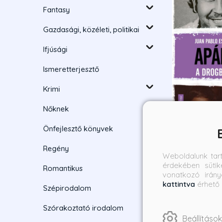
Fantasy
Gazdasági, közéleti, politikai
Ifjúsági
Ismeretterjesztő
Krimi
Nőknek
Önfejlesztő könyvek
Apám, a dro
Regény
Weboldalunk tar
érdekében sütik
Juan Pablo Es
Romantikus
vonatkozó irány
Borító ár:
Bevez
kattintva
érhető 
Szépirodalom
6 490 Ft
5 84
Szórakoztató irodalom
Beállítások