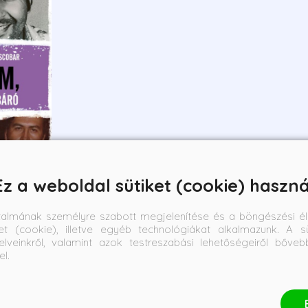
Ez a weboldal sütiket (cookie) haszná
gbáró
talmának személyre szabott megjelenítése és a böngészési él
et (cookie), illetve egyéb technológiákat alkalmazunk. A sü
cobar
elveinkről, valamint azok testreszabási lehetőségeiről bőve
ető ár:
el.
1 Ft