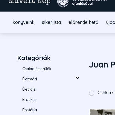
könyveink
sikerlista
előrendelhető
újd
Kategóriák
Juan P
Család és szülők
Életmód
Életrajz
Csak a r
Erotikus
Ezotéria