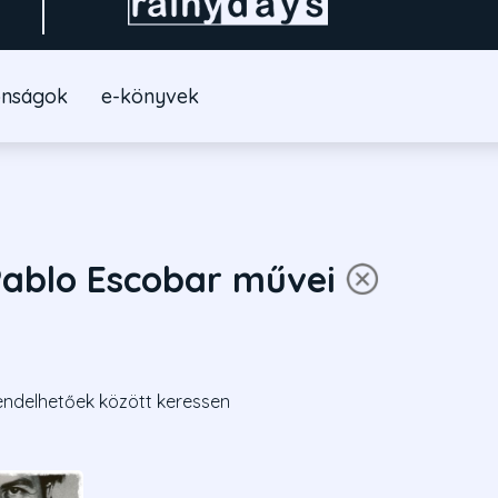
onságok
e-könyvek
ablo Escobar művei
endelhetőek között keressen