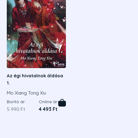
Az égi hivatalnok áldása
1.
Mo Xiang Tong Xiu
Borító ár:
Online ár:
5 990 Ft
4 493 Ft