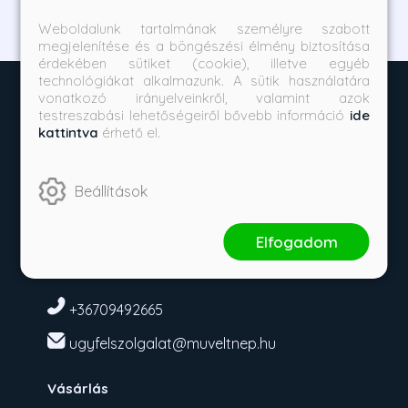
Weboldalunk tartalmának személyre szabott
megjelenítése és a böngészési élmény biztosítása
érdekében sütiket (cookie), illetve egyéb
technológiákat alkalmazunk. A sütik használatára
vonatkozó irányelveinkről, valamint azok
testreszabási lehetőségeiről bővebb információ
ide
kattintva
érhető el.
Beállítások
Elfogadom
Kérdése van?
+36709492665
ugyfelszolgalat@muveltnep.hu
Vásárlás