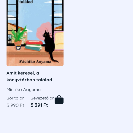
Amit keresel, a
könyvtárban találod
Michiko Aoyama
Borító ár:
Bevezető ár:
5 990 Ft
5 391 Ft