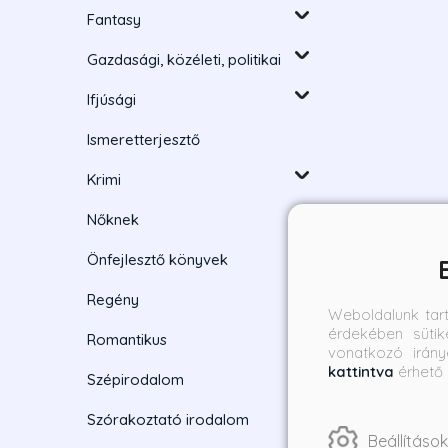
Fantasy
Gazdasági, közéleti, politikai
Ifjúsági
Ismeretterjesztő
Krimi
Nőknek
Önfejlesztő könyvek
Regény
Weboldalunk tar
érdekében sütik
Romantikus
vonatkozó irány
kattintva
érhető 
Szépirodalom
Szórakoztató irodalom
Beállítások