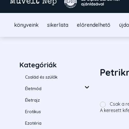
könyveink
sikerlista
előrendelhető
újd
Kategóriák
Petrik
Család és szülők
Életmód
Életrajz
Csak a r
A keresett kif
Erotikus
Ezotéria