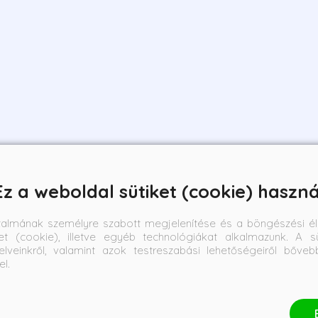
Ez a weboldal sütiket (cookie) haszná
talmának személyre szabott megjelenítése és a böngészési él
et (cookie), illetve egyéb technológiákat alkalmazunk. A sü
elveinkről, valamint azok testreszabási lehetőségeiről bőve
el.