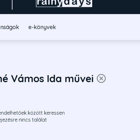
onságok
e-könyvek
né Vámos Ida művei
endelhetőek között keressen
ejezésre nincs találat