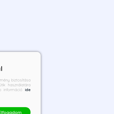
l
mény biztosítása
tik használatára
bb információ
ide
Elfogadom