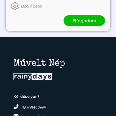
10 990 Ft
8 243 Ft
9 990 Ft
7 493 Ft
Beállítások
Elfogadom
1
2
Kérdése van?
+36709492665