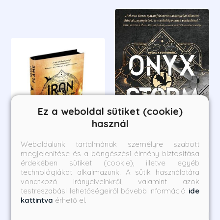
Ez a weboldal sütiket (cookie)
használ
Weboldalunk tartalmának személyre szabott
megjelenítése és a böngészési élmény biztosítása
érdekében sütiket (cookie), illetve egyéb
Iron Flame - Vasláng -
Onyx Storm
technológiákat alkalmazunk. A sütik használatára
vonatkozó irányelveinkről, valamint azok
keménykötés - Élfestett
testreszabási lehetőségeiről bővebb információ
ide
kiadás
Rebecca Yarros
Rebecca Yarros
kattintva
érhető el.
Borító ár:
Online ár:
Borító ár:
Online ár: