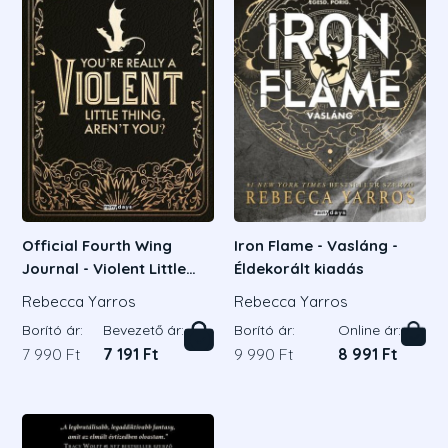
Official Fourth Wing
Iron Flame - Vasláng -
Journal - Violent Little
Éldekorált kiadás
Thing Edition (vonalazott
Rebecca Yarros
Rebecca Yarros
oldalakkal)
Borító ár:
Bevezető ár:
Borító ár:
Online ár:
7 990 Ft
7 191 Ft
9 990 Ft
8 991 Ft