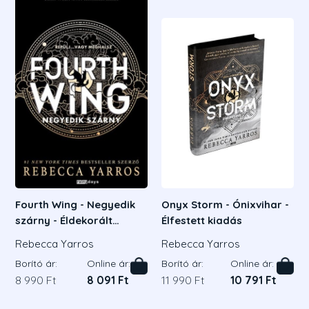
Fourth Wing - Negyedik
Onyx Storm - Ónixvihar -
szárny - Éldekorált
Élfestett kiadás
kiadás
Rebecca Yarros
Rebecca Yarros
Borító ár:
Online ár:
Borító ár:
Online ár:
8 990 Ft
8 091 Ft
11 990 Ft
10 791 Ft