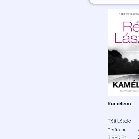
Kaméleon
Réti László
Borító ár:
3 990 Ft