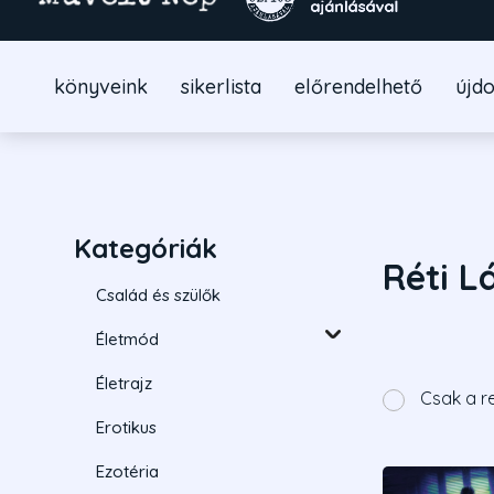
könyveink
sikerlista
előrendelhető
újd
Kategóriák
Réti L
Család és szülők
Életmód
Életrajz
Csak a r
Erotikus
Ezotéria