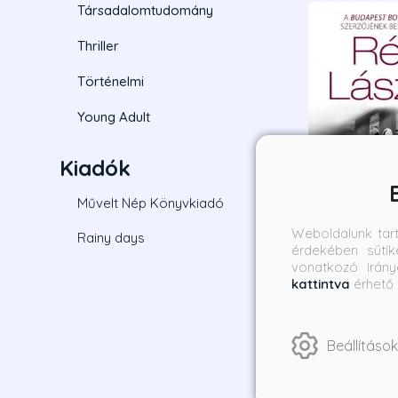
Társadalomtudomány
Thriller
Történelmi
Young Adult
Kiadók
Művelt Nép Könyvkiadó
Weboldalunk tar
Rainy days
érdekében sütik
vonatkozó irány
Európa halála
kattintva
érhető 
adunk fel a tú
Réti László
Beállítások
Borító ár:
3 990 Ft