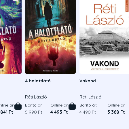
A halottlátó
Vakond
Réti László
Réti László
line ár:
Borító ár:
Online ár:
Borító ár:
Online ár:
 841 Ft
5 990 Ft
4 493 Ft
4 490 Ft
3 368 Ft