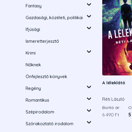
Fantasy
Gazdasági, közéleti, politikai
Ifjúsági
Ismeretterjesztő
Krimi
Nőknek
Önfejlesztő könyvek
A léleklátó
Regény
Réti László
Romantikus
Borító ár:
On
Szépirodalom
6 490 Ft
5
Szórakoztató irodalom