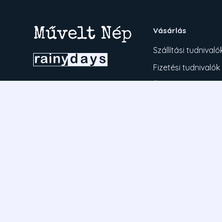
Vásárlás
Szállítási tudnivaló
Fizetési tudnivalók
Üzletszabályzat
Kérdése van?
Tájékoztató a Simpl
+36709492665
Adatvédelmi nyila
Ügyfélszolgálat
ugyfelszolgalat@muveltnep.hu