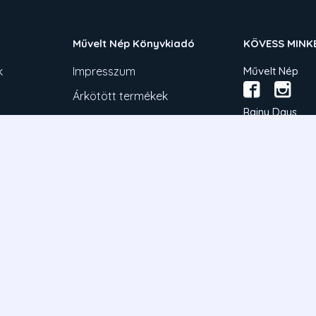
Művelt Nép Könyvkiadó
KÖVESS MINK
k
Impresszum
Művelt Nép
Árkötött termékek
Rainy Days
e fizetésről
Ulpius Baráti K
tkozat