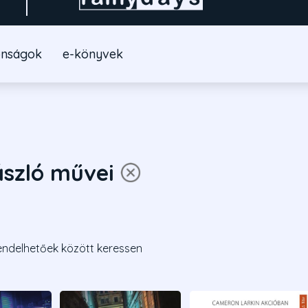
onságok
e-könyvek
ászló művei
endelhetőek között keressen