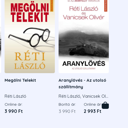
Megölni Telekit
Aranylövés - Az utolsó
szállítmány
Réti László
Réti László, Vanicsek Oli
vér
Online ár:
Borító ár:
Online ár:
3 990 Ft
3 990 Ft
2 993 Ft