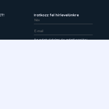
ET!
Iratkozz fel hírlevelünkre
Az adatvédelmi és adatkezelési
szabályzatot ide kattintva
olvashatja el.
ör
A megadott adataim kezeléséhez
hozzájárulok, az Adatvédelmi és
adatkezelési szabályzatban foglaltakat
elfogadom.
Feliratkozás