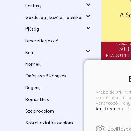
Fantasy
Gazdasági, közéleti, politikai
Ifjúsági
Ismeretterjesztő
Krimi
Nőknek
Önfejlesztő könyvek
A Sorel ház
Regény
Weboldalunk tar
érdekében sütik
Salamon Pál
Romantikus
vonatkozó irány
Borító ár:
kattintva
érhető 
Szépirodalom
3 790 Ft
Szórakoztató irodalom
Beállítások