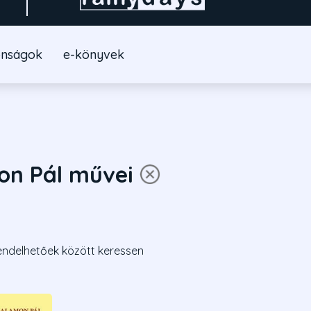
onságok
e-könyvek
on Pál művei
endelhetőek között keressen