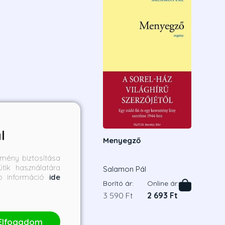
l
Menyegző
mény biztosítása
tik használatára
Salamon Pál
bb információ
ide
Borító ár:
Online ár:
3 590 Ft
2 693 Ft
Elfogadom