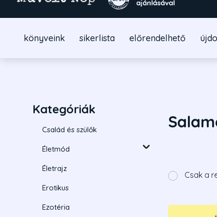
könyveink
sikerlista
előrendelhető
újd
Kategóriák
Salam
Család és szülők
Életmód
Életrajz
Csak a r
Erotikus
Ezotéria