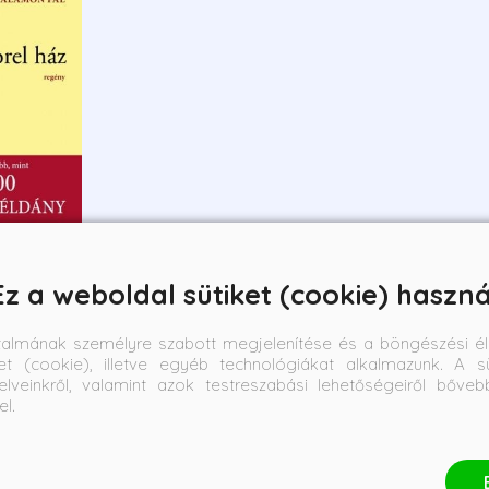
Ez a weboldal sütiket (cookie) haszná
talmának személyre szabott megjelenítése és a böngészési él
et (cookie), illetve egyéb technológiákat alkalmazunk. A sü
elveinkről, valamint azok testreszabási lehetőségeiről bőve
Online ár:
el.
2 843 Ft