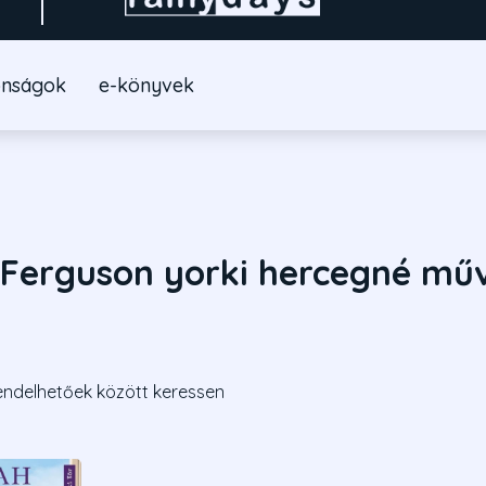
onságok
e-könyvek
Ferguson yorki hercegné műv
endelhetőek között keressen