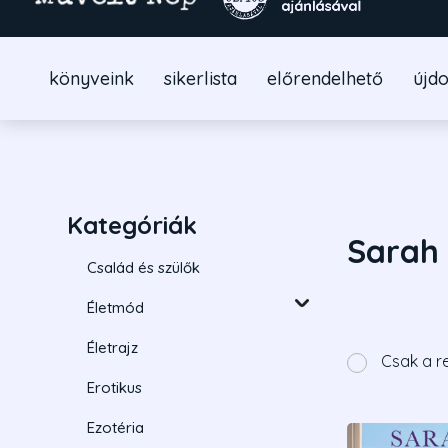
könyveink
sikerlista
előrendelhető
újd
Kategóriák
Sarah 
Család és szülők
Életmód
Életrajz
Csak a r
Erotikus
Ezotéria