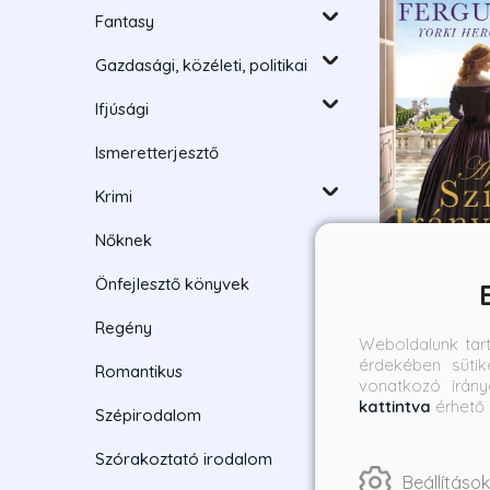
Fantasy
Gazdasági, közéleti, politikai
Ifjúsági
Ismeretterjesztő
Krimi
Nőknek
Önfejlesztő könyvek
A szív iránytű
Regény
Weboldalunk tar
érdekében sütik
Sarah Ferguso
Romantikus
vonatkozó irány
rcegné
Borító ár:
On
kattintva
érhető 
Szépirodalom
4 990 Ft
3
Szórakoztató irodalom
Beállítások