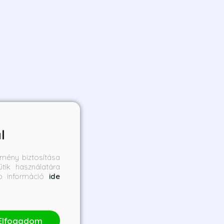
l
mény biztosítása
tik használatára
bb információ
ide
Elfogadom