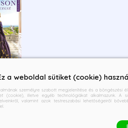
Ez a weboldal sütiket (cookie) haszná
je
talmának személyre szabott megjelenítése és a böngészési él
et (cookie), illetve egyéb technológiákat alkalmazunk. A sü
n yorki he
elveinkről, valamint azok testreszabási lehetőségeiről bőve
line ár:
el.
 743 Ft