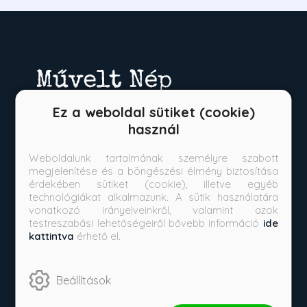
Ez a weboldal sütiket (cookie)
használ
Weboldalunk tartalmának személyre szabott
Kérdése van?
megjelenítése és a böngészési élmény biztosítása
érdekében sütiket (cookie), illetve egyéb
technológiákat alkalmazunk. A sütik használatára
+36709492665
vonatkozó irányelveinkről, valamint azok
testreszabási lehetőségeiről bővebb információ
ide
ugyfelszolgalat@muveltnep.hu
kattintva
érhető el.
Vásárlás
Beállítások
Szállítási tudnivalók