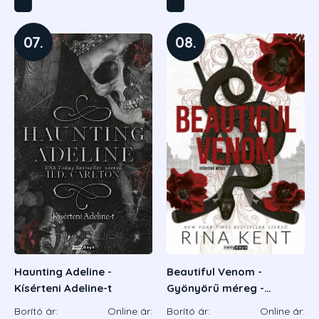
07.
08.
Haunting Adeline -
Beautiful Venom -
Kísérteni Adeline-t
Gyönyörű méreg -
Éldekorált kiadás
Borító ár:
Online ár:
Borító ár:
Online ár: