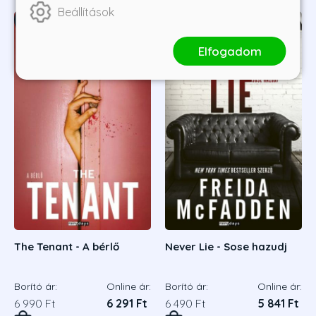
Beállítások
05.
06.
Elfogadom
The Tenant - A bérlő
Never Lie - Sose hazudj
Borító ár:
Online ár:
Borító ár:
Online ár:
6 990 Ft
6 291 Ft
6 490 Ft
5 841 Ft