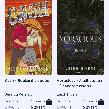
Cash - Éldekorált kiadás
Voracious - A telhetetlen
Bí
- Éldekorált kiadás
2.
Jessica Peterson
Leigh Rivers
Or
Borító ár:
Online ár:
Borító ár:
Online ár:
Bor
6 990 Ft
6 291 Ft
6 990 Ft
6 291 Ft
6 