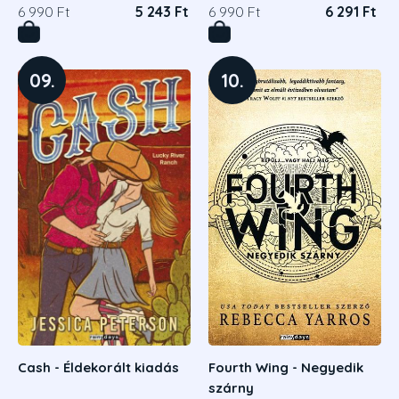
6 990 Ft
5 243 Ft
6 990 Ft
6 291 Ft
09.
10.
Cash - Éldekorált kiadás
Fourth Wing - Negyedik
szárny