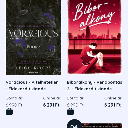
Voracious - A telhetetlen
Bíboralkony - Rendbontás
- Éldekorált kiadás
2. - Éldekorált kiadás
Borító ár:
Online ár:
Borító ár:
Online ár:
6 990 Ft
6 291 Ft
6 990 Ft
6 291 Ft
04.