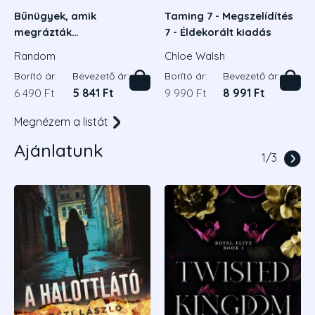
My
Bűnügyek, amik
Taming 7 - Megszelídítés
én
megrázták
7 - Éldekorált kiadás
Magyarországot
H.
Random
Chloe Walsh
Bor
Borító ár:
Bevezető ár:
Borító ár:
Bevezető ár:
6 
6 490 Ft
5 841 Ft
9 990 Ft
8 991 Ft
Megnézem a listát
Ajánlatunk
1
/
3