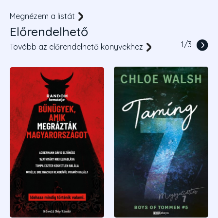
Megnézem a listát
Előrendelhető
1
/
3
Tovább az előrendelhető könyvekhez