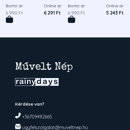
Borító ár:
Online ár:
Borító ár:
Online ár:
6 990 Ft
6 291 Ft
6 990 Ft
5 243 Ft
Kérdése van?
+36709492665
ugyfelszolgalat@muveltnep.hu