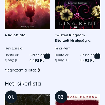
A halottlátó
Twisted Kingdom -
Ph
Eltorzult királyság -
Él
Éldekorált kiadás
Réti László
Rina Kent
Ka
Borító ár:
Online ár:
Borító ár:
Online ár:
Bor
5 990 Ft
4 493 Ft
5 990 Ft
4 493 Ft
6 
Megnézem a listát
Heti sikerlista
01.
02.