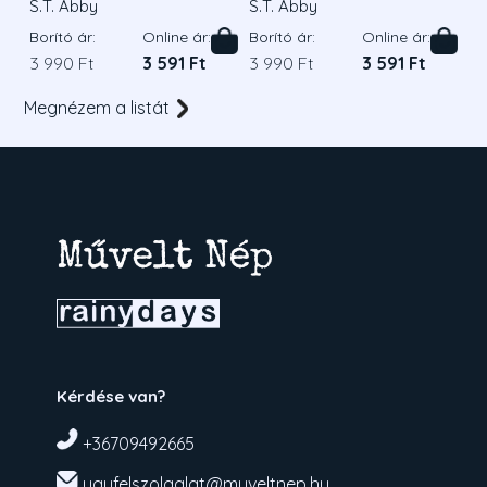
S.T. Abby
S.T. Abby
Borító ár:
Online ár:
Borító ár:
Online ár:
3 990 Ft
3 591 Ft
3 990 Ft
3 591 Ft
Megnézem a listát
Kérdése van?
+36709492665
ugyfelszolgalat@muveltnep.hu