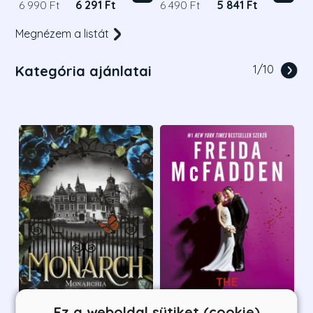
6 990 Ft
6 291 Ft
6 490 Ft
5 841 Ft
Megnézem a listát
Kategória ajánlatai
1
/
10
Ez a weboldal sütiket (cookie)