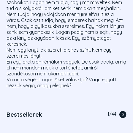
szobáikat. Logan nem tudja, hogy mit műveltek. Nem
tud a sikolyokról, amiket senki nem akart meghallani.
Nem tudja, hogy valójában mennyire elfajult ez a
város. Csak azt tudja, hogy emberek halnak meg. Azt
nem, hogy a gyilkosukba szerelmes. Egy halott lányra
senki sem gyanakszik. Logan pedig nem is sejti, hogy
az a lány az ágyában fekszik. Egy szörnyeteget
keresnek.
Nem egy lányt, aki szereti a piros színt. Nem egy
szerelmes lányt.
Én egy arctalan rémálom vagyok. De csak addig, amíg
el nem mondom nekik a történetet, amiről
szándékosan nem akarnak tudni.
Vajon a végén Logan őket választja? Vagy együtt
nézzük végig, ahogy elégnek?
Bestsellerek
1
/
44