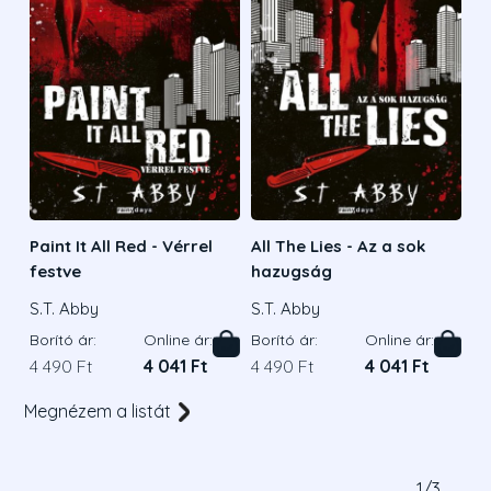
Paint It All Red - Vérrel
All The Lies - Az a sok
festve
hazugság
S.T. Abby
S.T. Abby
Borító ár:
Online ár:
Borító ár:
Online ár:
4 490 Ft
4 041 Ft
4 490 Ft
4 041 Ft
Megnézem a listát
1
/
3