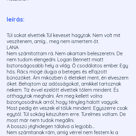
leírás:
Túl sokat elvettek.Túl keveset hagytak. Nem volt mit
veszítenem, amíg... meg nem ismertem őt.
LANA
Nem számítottam rá. Nem akartam beleszeretni. De
nem tudom elengedni. Logan Bennett miatt
biztonságosabb hely a világ. Ő csodálatos ember. Egy
hős. Rács mögé dugja a beteges és elfajzott
bűnözőket. Ám miközben ő életeket ment, én elveszem
őket. Behajtom az adósságokat, amikkel tartoznak
nekem. Tíz évvel ezelőtt elvettek tőlem mindent. És
otthagytak meghalni. Ám meg kellett volna
bizonyosodniuk arról, hogy tényleg halott vagyok.
Most pedig én veszek el tőlük mindent. Egyszerre csak
egytől. Túl sokáig készültem erre. Türelmes voltam. De
most már nem tudok megállni.
A bosszú jéghidegen tálalva a legjobb...
Nem számítanak rám, amíg vérrel nem festem ki a