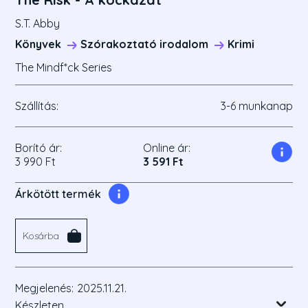
S.T. Abby
Könyvek
Szórakoztató irodalom
Krimi
The Mindf*ck Series
Szállítás:
3-6 munkanap
Borító ár:
Online ár:
3 990 Ft
3 591 Ft
Árkötött termék
Kosárba
Megjelenés:
2025.11.21.
Készleten