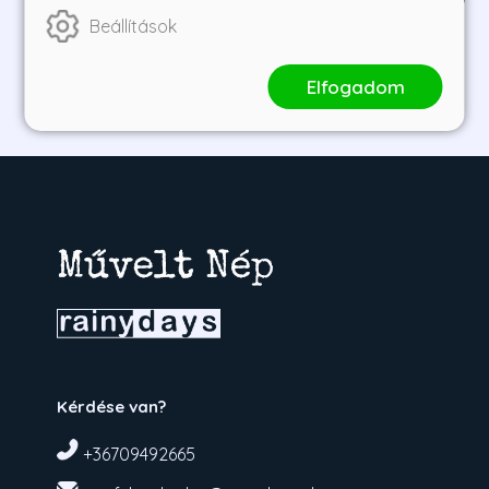
6 490 Ft
5 841 Ft
6 990 Ft
6 291 Ft
Beállítások
1
2
3
4
Elfogadom
Kérdése van?
+36709492665