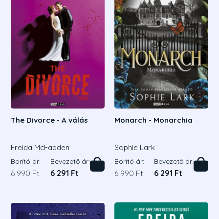
The Divorce - A válás
Monarch - Monarchia
Freida McFadden
Sophie Lark
Borító ár:
Bevezető ár:
Borító ár:
Bevezető ár:
6 990 Ft
6 291 Ft
6 990 Ft
6 291 Ft