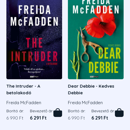
The Intruder - A
Dear Debbie - Kedves
betolakodó
Debbie
Freida McFadden
Freida McFadden
Borító ár:
Bevezető ár:
Borító ár:
Bevezető ár:
6 990 Ft
6 291 Ft
6 990 Ft
6 291 Ft