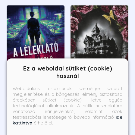
Ez a weboldal sütiket (cookie)
használ
Weboldalunk tartalmának személyre szabott
megjelenítése és a böngészési élmény biztosítása
érdekében sütiket (cookie), illetve egyéb
A léleklátó
Grimstone - Örökség
technológiákat alkalmazunk. A sütik használatára
vonatkozó irányelveinkről, valamint azok
testreszabási lehetőségeiről bővebb információ
ide
Réti László
Sophie Lark
kattintva
érhető el.
Borító ár:
Online ár:
Borító ár:
Bevezető ár: