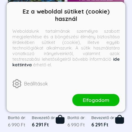
Ez a weboldal sütiket (cookie)
használ
Weboldalunk tartalmának személyre szabott
megjelenítése és a böngészési élmény biztosítása
érdekében sütiket (cookie), illetve egyéb
technológiákat alkalmazunk. A sütik használatára
vonatkozó irányelveinkről, valamint azok
testreszabási lehetőségeiről bővebb információ
ide
kattintva
érhető el.
Beállítások
Monarch - Monarchia
The Divorce - A válás
Elfogadom
Sophie Lark
Freida McFadden
Borító ár:
Bevezető ár:
Borító ár:
Bevezető ár:
6 990 Ft
6 291 Ft
6 990 Ft
6 291 Ft