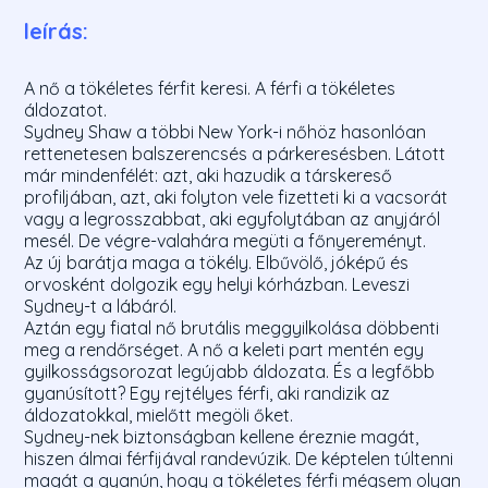
leírás:
A nő a tökéletes férfit keresi. A férfi a tökéletes
áldozatot.
Sydney Shaw a többi New York-i nőhöz hasonlóan
rettenetesen balszerencsés a párkeresésben. Látott
már mindenfélét: azt, aki hazudik a társkereső
profiljában, azt, aki folyton vele fizetteti ki a vacsorát
vagy a legrosszabbat, aki egyfolytában az anyjáról
mesél. De végre-valahára megüti a főnyereményt.
Az új barátja maga a tökély. Elbűvölő, jóképű és
orvosként dolgozik egy helyi kórházban. Leveszi
Sydney-t a lábáról.
Aztán egy fiatal nő brutális meggyilkolása döbbenti
meg a rendőrséget. A nő a keleti part mentén egy
gyilkosságsorozat legújabb áldozata. És a legfőbb
gyanúsított? Egy rejtélyes férfi, aki randizik az
áldozatokkal, mielőtt megöli őket.
Sydney-nek biztonságban kellene éreznie magát,
hiszen álmai férfijával randevúzik. De képtelen túltenni
magát a gyanún, hogy a tökéletes férfi mégsem olyan