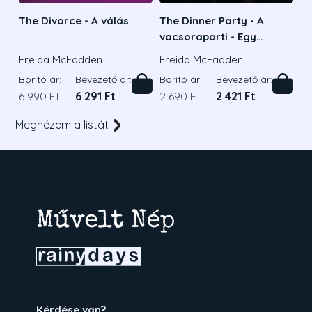
The Divorce - A válás
The Dinner Party - A
vacsoraparti - Egy
interaktív thriller
Freida McFadden
Freida McFadden
Borító ár:
Bevezető ár:
Borító ár:
Bevezető ár:
6 990 Ft
6 291 Ft
2 690 Ft
2 421 Ft
Megnézem a listát
Kérdése van?