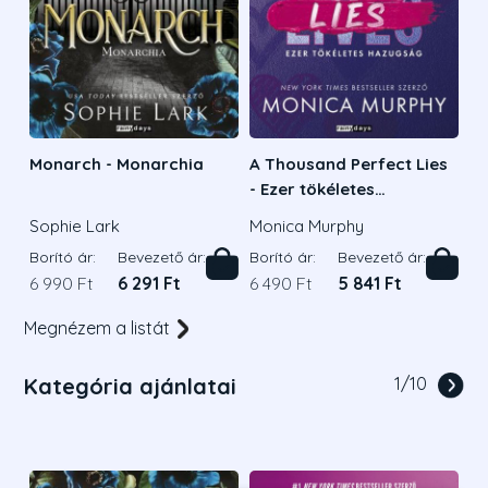
Monarch - Monarchia
A Thousand Perfect Lies
- Ezer tökéletes
hazugság
Sophie Lark
Monica Murphy
Borító ár:
Bevezető ár:
Borító ár:
Bevezető ár:
6 990 Ft
6 291 Ft
6 490 Ft
5 841 Ft
Megnézem a listát
Kategória ajánlatai
1
/
10