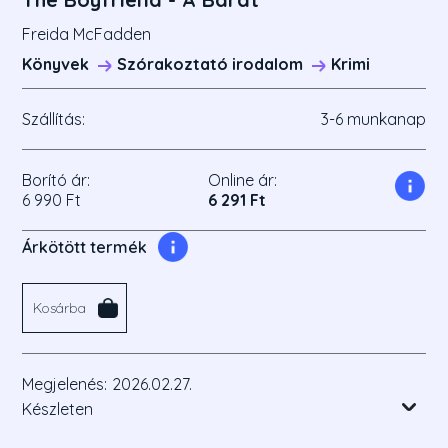
Freida McFadden
Könyvek
Szórakoztató irodalom
Krimi
Szállítás:
3-6 munkanap
Borító ár:
Online ár:
6 990 Ft
6 291 Ft
Árkötött termék
Kosárba
Megjelenés:
2026.02.27.
Készleten