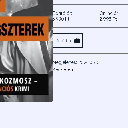
Borító ár:
Online ár:
3 990 Ft
2 993 Ft
Kosárba
Megjelenés:
2024.06.10.
Készleten