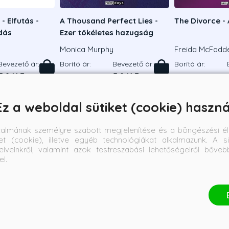
- Elfutás -
A Thousand Perfect Lies -
The Divorce - 
adás
Ezer tökéletes hazugság
Monica Murphy
Freida McFadd
Bevezető ár:
Borító ár:
Bevezető ár:
Borító ár:
5 841 Ft
6 490 Ft
5 841 Ft
6 990 Ft
Ez a weboldal sütiket (cookie) haszná
talmának személyre szabott megjelenítése és a böngészési él
et (cookie), illetve egyéb technológiákat alkalmazunk. A sü
elveinkről, valamint azok testreszabási lehetőségeiről bőve
el.