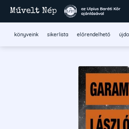
könyveink
sikerlista
előrendelhető
újd