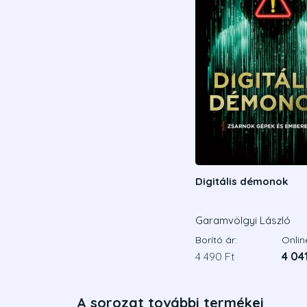
Digitális démonok
Garamvölgyi László
Borító ár:
Onlin
4 490 Ft
4 041
A sorozat további termékei