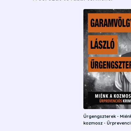
Űrgengszterek - Mién
kozmosz - Űrprevenc
krimi