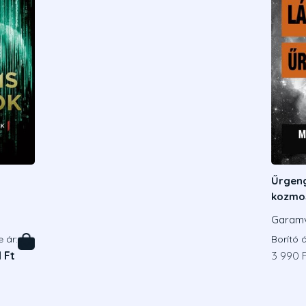
Űrgeng
kozmos
krimi
Garamv
e ár:
Borító á
 Ft
3 990 