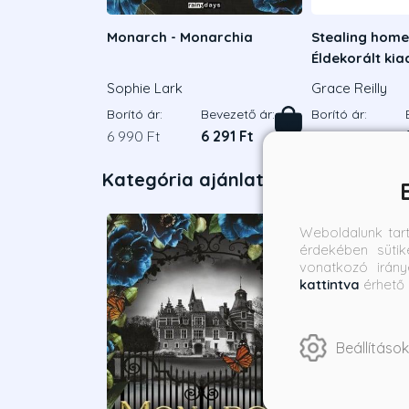
Monarch - Monarchia
Stealing home 
Éldekorált ki
Sophie Lark
Grace Reilly
Borító ár:
Bevezető ár:
Borító ár:
6 990 Ft
6 291 Ft
6 490 Ft
Kategória ajánlatai
Weboldalunk tar
érdekében sütik
vonatkozó irány
kattintva
érhető 
Beállítások