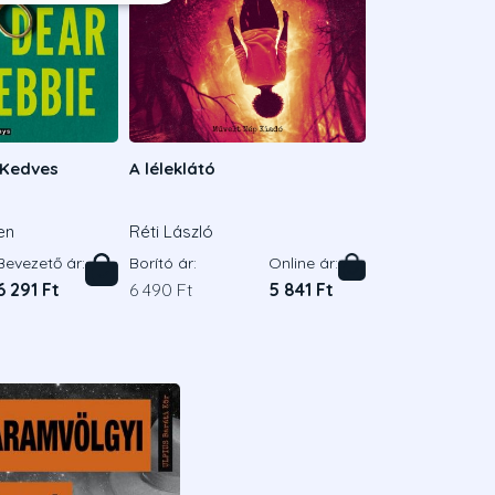
 Kedves
A léleklátó
en
Réti László
Bevezető ár:
Borító ár:
Online ár:
6 291 Ft
6 490 Ft
5 841 Ft