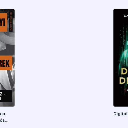
k a
Digitá
iós