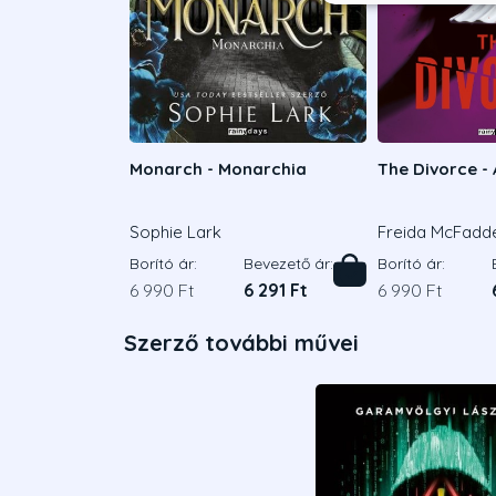
Monarch - Monarchia
The Divorce - 
Sophie Lark
Freida McFadd
Borító ár:
Bevezető ár:
Borító ár:
6 990 Ft
6 291 Ft
6 990 Ft
Szerző további művei