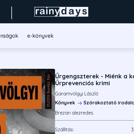
onságok
e-könyvek
Űrgengszterek - Miénk a 
Űrprevenciós krimi
Garamvölgyi László
Könyvek
Szórakoztató irodal
Brezan alezredes
Szállítás:
3