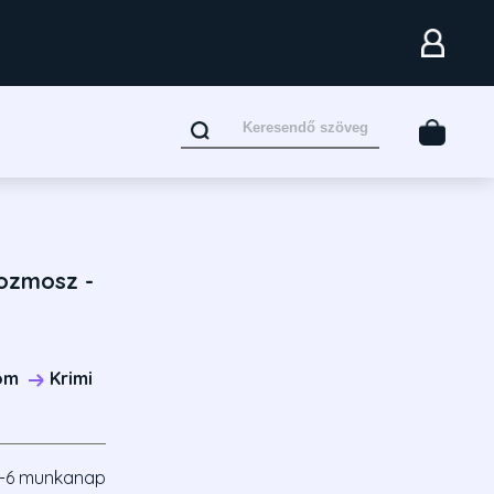
kozmosz -
om
Krimi
-6 munkanap