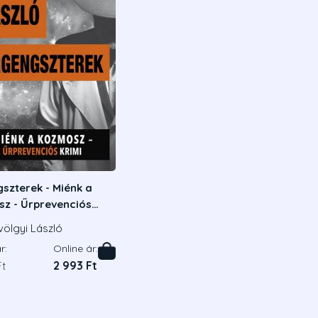
szterek - Miénk a
z - Űrprevenciós
ölgyi László
r:
Online ár:
Ft
2 993 Ft