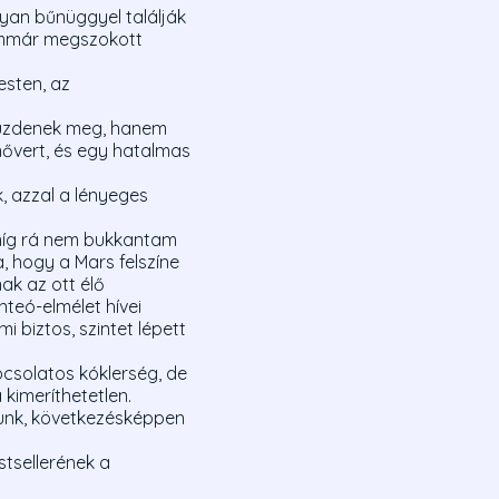
yan bűnüggyel találják
immár megszokott
esten, az
küzdenek meg, hanem
anővert, és egy hatalmas
 azzal a lényeges
 míg rá nem bukkantam
a, hogy a Mars felszíne
ak az ott élő
teó-elmélet hívei
 biztos, szintet lépett
pcsolatos kóklerség, de
 kimeríthetetlen.
zunk, következésképpen
stsellerének a