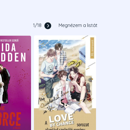
1
/
18
Megnézem a listát