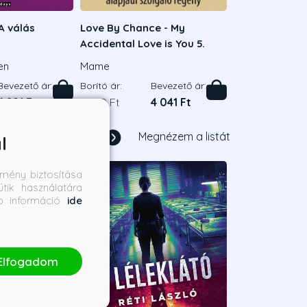
A válás
Love By Chance - My
Accidental Love is You 5.
en
Mame
Bevezető ár:
Borító ár:
Bevezető ár:
6 291 Ft
4 490 Ft
4 041 Ft
1
/
4
Megnézem a listát
l
mény biztosítása
tik használatára
bb információ
ide
Elfogadom