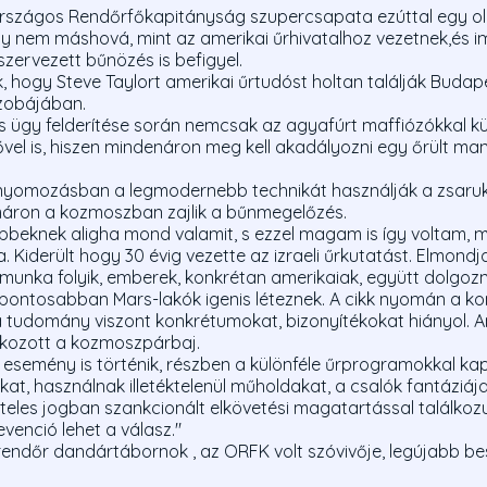
rszágos Rendőrfőkapitányság szupercsapata ezúttal egy ol
 nem máshová, mint az amerikai űrhivatalhoz vezetnek,és 
zervezett bűnözés is befigyel.
, hogy Steve Taylort amerikai űrtudóst holtan találják Budap
szobájában.
 ügy felderítése során nemcsak az agyafúrt maffiózókkal 
dővel is, hiszen mindenáron meg kell akadályozni egy őrült m
nyomozásban a legmodernebb technikát használják a zsaruk,
áron a kozmoszban zajlik a bűnmegelőzés.
bbeknek aligha mond valamit, s ezzel magam is így voltam,
ra. Kiderült hogy 30 évig vezette az izraeli űrkutatást. Elmondj
munka folyik, emberek, konkrétan amerikaiak, együtt dolgozn
 pontosabban Mars-lakók igenis léteznek. A cikk nyomán a kon
a tudomány viszont konkrétumokat, bizonyítékokat hiányol. Ami
akozott a kozmoszpárbaj.
s esemény is történik, részben a különféle űrprogramokkal ka
at, használnak illetéktelenül műholdakat, a csalók fantáziája
teles jogban szankcionált elkövetési magatartással találko
venció lehet a válasz."
rendőr dandártábornok , az ORFK volt szóvivője, legújabb be