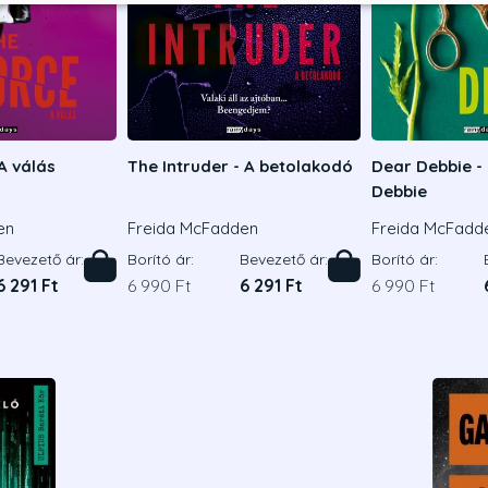
A válás
The Intruder - A betolakodó
Dear Debbie -
Debbie
en
Freida McFadden
Freida McFadd
Bevezető ár:
Borító ár:
Bevezető ár:
Borító ár:
6 291 Ft
6 990 Ft
6 291 Ft
6 990 Ft