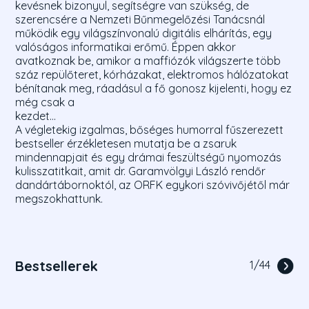
kevésnek bizonyul, segítségre van szükség, de
szerencsére a Nemzeti Bűnmegelőzési Tanácsnál
működik egy világszínvonalú digitális elhárítás, egy
valóságos informatikai erőmű. Éppen akkor
avatkoznak be, amikor a maffiózók világszerte több
száz repülőteret, kórházakat, elektromos hálózatokat
bénítanak meg, ráadásul a fő gonosz kijelenti, hogy ez
még csak a
kezdet...
A végletekig izgalmas, bőséges humorral fűszerezett
bestseller érzékletesen mutatja be a zsaruk
mindennapjait és egy drámai feszültségű nyomozás
kulisszatitkait, amit dr. Garamvölgyi László rendőr
dandártábornoktól, az ORFK egykori szóvivőjétől már
megszokhattunk.
Bestsellerek
1
/
44