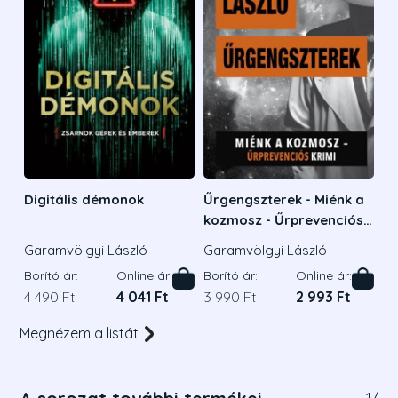
Digitális démonok
Űrgengszterek - Miénk a
kozmosz - Űrprevenciós
krimi
Garamvölgyi László
Garamvölgyi László
Borító ár:
Online ár:
Borító ár:
Online ár:
4 490 Ft
4 041 Ft
3 990 Ft
2 993 Ft
Megnézem a listát