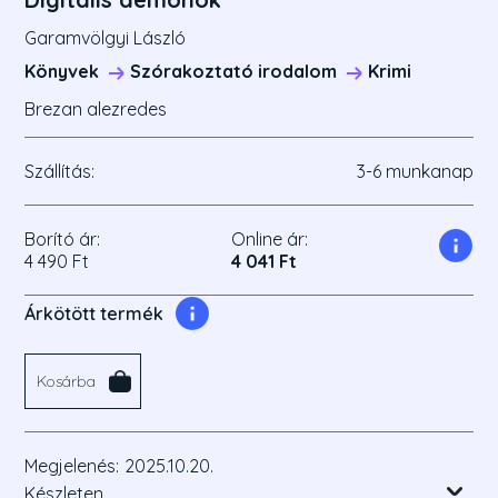
Garamvölgyi László
Könyvek
Szórakoztató irodalom
Krimi
Brezan alezredes
Szállítás:
3-6 munkanap
Borító ár:
Online ár:
4 490 Ft
4 041 Ft
Árkötött termék
Kosárba
Megjelenés:
2025.10.20.
Készleten