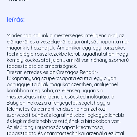
leírás:
Mindennap hallunk a mesterséges intelligenciáról, az
előnyeiről és a veszélyeiről egyaránt, sőt naponta már
magunk is használjuk. Ám amikor egy-egy korszakos
technológia rossz kezekbe kerül, tagadhatatlan, hogy
komoly kockázatot jelent, amiről van néhány szomorú
tapasztalata az emberiségnek.
Brezan ezredes és az Országos Rendőr-
főkapitányság szupercsapata ezúttal egy olyan
bűnüggyel találják magukat szemben, amilyennel
korábban még soha, az ellenség ugyanis a
mesterséges intelligencia csúcstechnológiája, a
Babylon. Fokozza a fenyegetettséget, hogy a
félelmetes és démoni rendszer a nemzetközi
szervezett bűnözés legrafináltabb, legkegyetlenebb
és legkíméletlenebb vezetőjének a birtokában van.
Az elsőrangú nyomozócsapat kreativitása,
tapasztalata és számítástechnikai arzenálja ezúttal