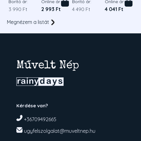
Borító ár:
Online ár:
Borító ár:
Online ár:
3 990 Ft
2 993 Ft
4 490 Ft
4 041 Ft
Megnézem a listát
Kérdése van?
+36709492665
ugyfelszolgalat@muveltnep.hu