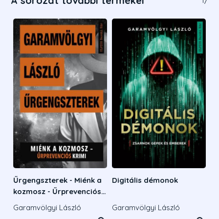
A sorozat további termékei
1
/
Űrgengszterek - Miénk a
Digitális démonok
kozmosz - Űrprevenciós
krimi
Garamvölgyi László
Garamvölgyi László