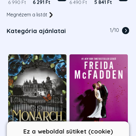
6 990 Ft
6 291 Ft
6 490 Ft
5 841 Ft
Megnézem a listát
Kategória ajánlatai
1
/
10
Ez a weboldal sütiket (cookie)