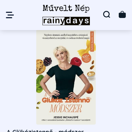
A Glükózistennő - módszer