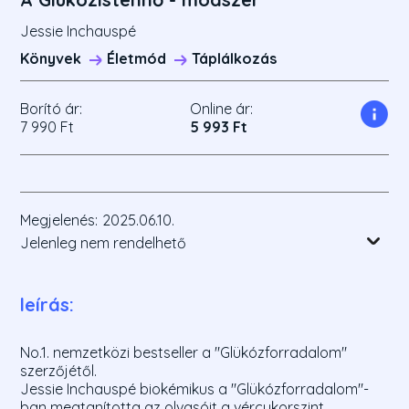
Jessie Inchauspé
Könyvek
Életmód
Táplálkozás
Borító ár:
Online ár:
7 990 Ft
5 993 Ft
Megjelenés:
2025.06.10.
Jelenleg nem rendelhető
leírás:
No.1. nemzetközi bestseller a "Glükózforradalom"
szerzőjétől.
Jessie Inchauspé biokémikus a "Glükózforradalom"-
ban megtanította az olvasóit a vércukorszint