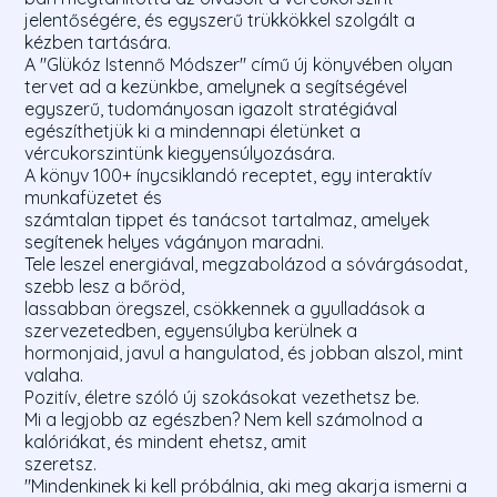
jelentőségére, és egyszerű trükkökkel szolgált a
kézben tartására.
A "Glükóz Istennő Módszer" című új könyvében olyan
tervet ad a kezünkbe, amelynek a segítségével
egyszerű, tudományosan igazolt stratégiával
egészíthetjük ki a mindennapi életünket a
vércukorszintünk kiegyensúlyozására.
A könyv 100+ ínycsiklandó receptet, egy interaktív
munkafüzetet és
számtalan tippet és tanácsot tartalmaz, amelyek
segítenek helyes vágányon maradni.
Tele leszel energiával, megzabolázod a sóvárgásodat,
szebb lesz a bőröd,
lassabban öregszel, csökkennek a gyulladások a
szervezetedben, egyensúlyba kerülnek a
hormonjaid, javul a hangulatod, és jobban alszol, mint
valaha.
Pozitív, életre szóló új szokásokat vezethetsz be.
Mi a legjobb az egészben? Nem kell számolnod a
kalóriákat, és mindent ehetsz, amit
szeretsz.
"Mindenkinek ki kell próbálnia, aki meg akarja ismerni a