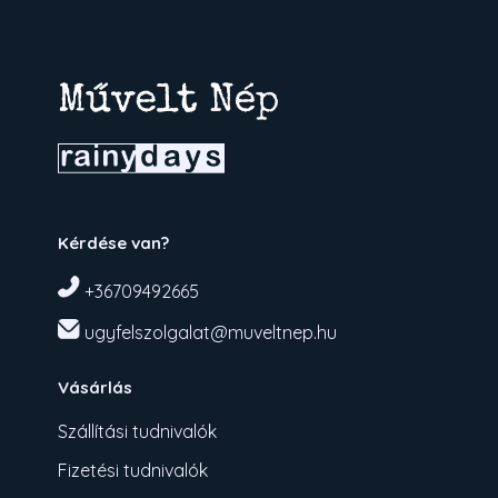
Kérdése van?
+36709492665
ugyfelszolgalat@muveltnep.hu
Vásárlás
Szállítási tudnivalók
Fizetési tudnivalók