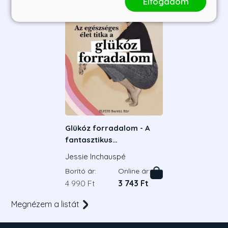
Elfogadom
Glükóz forradalom - A
fantasztikus
tudományos módszer,
Jessie Inchauspé
mellyel lefogyhatunk és
Borító ár:
Online ár:
visszanyerhetjük az
4 990 Ft
3 743 Ft
energiánk
Megnézem a listát