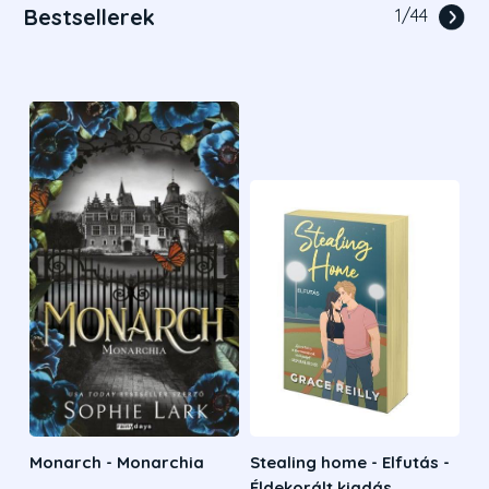
Bestsellerek
1
/
44
Monarch - Monarchia
Stealing home - Elfutás -
Éldekorált kiadás