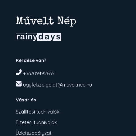
Kérdése van?
+36709492665
ugyfelszolgalat@muveltnep.hu
Vásárlás
Szállítási tudnivalók
Fizetési tudnivalók
Üzletszabályzat