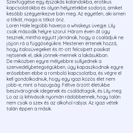
Szexfüggése egy éjszakás kalandokba, erotikus
kapcsolatokba és olyan helyzetekbe sodorja, amiket
később szégyenkezve bán meg. Az egyetlen, aki ismeri
a titkát, maga is titkot őriz.
Loren Hale legjobb haverja a whiskeys üvegje. Lily
csak második helyre szorul. Három éven át úgy
tesznek, mintha együtt járnának, hogy a családjuk ne
jöjjön rá a függőségükre. Mesterien értenek hozzá,
hogy italosüvegeket és itt-ott felcsípett pasikat
rejtsenek el, akik jönnek-mennek a lakásukban.
De miközben egyre mélyebbre süllyednek a
szenvedélybetegségükben, úgy kapaszkodnak egyre
erősebben ebbe a romboló kapcsolatba, és végre el
kell gondolkodniuk, hogy egy igazi közös élet nem
jobb-e, mint a hazugság. Féltve őrzött életükbe
beszivárognak idegenek és családtagok, és Lily meg
Lo az új kihívások nyomán rádöbbennek, hogy talán
nem csak a szex és az alkohol rabjai. Az igazi vétek
talán éppen a másik.