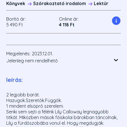
Könyvek
Szórakoztató irodalom
Lektűr
Borító ár:
Online ár:
5 490 Ft
4 118 Ft
Megjelenés:
2023.12.01.
Jelenleg nem rendelhető
leírás:
2 legjobb barát.
Hazugok.Szeretők.Függők.
1 mindent elsöprő szerelem.
Senki sem sejti a félénk Lily Calloway legnagyobb
titkát. Miközben mások főiskolai bárokban táncolnak,
Lily a fürdőszobába vonul el. Hogy megdugják.