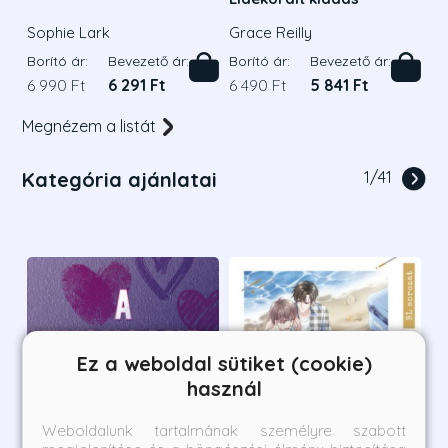
Sophie Lark
Grace Reilly
Borító ár:
Bevezető ár:
Borító ár:
Bevezető ár:
6 990 Ft
6 291 Ft
6 490 Ft
5 841 Ft
Megnézem a listát
Kategória ajánlatai
1
/
41
Ez a weboldal sütiket (cookie)
használ
Weboldalunk tartalmának személyre szabott