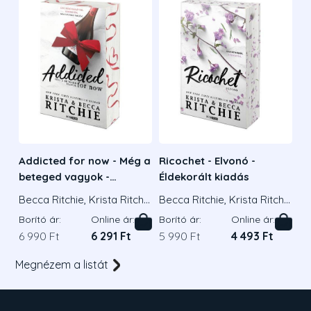
Addicted for now - Még a
Ricochet - Elvonó -
beteged vagyok -
Éldekorált kiadás
Éldekorált kiadás
Becca Ritchie, Krista Ritchi
Becca Ritchie, Krista Ritchi
e
e
Borító ár:
Online ár:
Borító ár:
Online ár:
6 990 Ft
6 291 Ft
5 990 Ft
4 493 Ft
Megnézem a listát