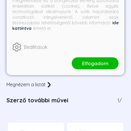
megjelenítése és a böngészési élmény biztosítása
érdekében sütiket (cookie), illetve egyéb
technológiákat alkalmazunk. A sütik használatára
vonatkozó irányelveinkről, valamint azok
testreszabási lehetőségeiről bővebb információ
ide
kattintva
érhető el.
A Thousand Perfect Lies
Love By Chance - My
Beállítások
- Ezer tökéletes
Accidental Love is You 5.
hazugság
Monica Murphy
Mame
Elfogadom
Borító ár:
Bevezető ár:
Borító ár:
Bevezető ár:
6 490 Ft
5 841 Ft
4 490 Ft
4 041 Ft
Megnézem a listát
Szerző további művei
1
/