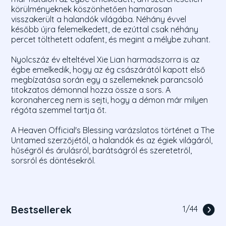
körülményeknek köszönhetően hamarosan
visszakerült a halandók világába. Néhány évvel
később újra felemelkedett, de ezúttal csak néhány
percet tölthetett odafent, és megint a mélybe zuhant.
Nyolcszáz év elteltével Xie Lian harmadszorra is az
égbe emelkedik, hogy az ég császárától kapott első
megbízatása során egy a szellemeknek parancsoló
titokzatos démonnal hozza össze a sors. A
koronaherceg nem is sejti, hogy a démon már milyen
régóta szemmel tartja őt.
A Heaven Official's Blessing varázslatos történet a The
Untamed szerzőjétől, a halandók és az égiek világáról,
hűségről és árulásról, barátságról és szeretetről,
sorsról és döntésekről.
Bestsellerek
1
/
44