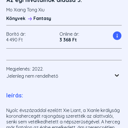
Mo Xiang Tong Xiu
Könyvek
Fantasy
Borító ár:
Online ár:
4 490 Ft
3 368 Ft
Megjelenés:
2022.
Jelenleg nem rendelhető
leírás:
Nyolc évszázaddal ezelőtt Xie Liant, a Xianle királyság
koronahercegét rajongásig szerették az alattvalói,
senki sem vetélkedhetett a népszerűségével. A herceg
már fiatalon az égbe emelkedett, ám szerencsétlen