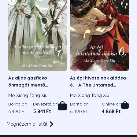
Az aljas gazfickó
Az égi hivatalnok áldása
önmagát mentő
6. - A The Untamed
rendszere 1.
sorozat alapjául szolgáló
Mo Xiang Tong Xiu
Mo Xiang Tong Xiu
regény szerzőjétől
Borító ár:
Bevezető ár:
Borító ár:
Online ár:
6 490 Ft
5 841 Ft
6 490 Ft
4 868 Ft
Megnézem a listát