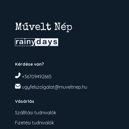
Kérdése van?
+36709492665
ugyfelszolgalat@muveltnep.hu
Vásárlás
Szállítási tudnivalók
Fizetési tudnivalók