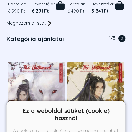
Borító ár:
Bevezető ár:
Borító ár:
Bevezető ár:
6 990 Ft
6 291 Ft
6 490 Ft
5 841 Ft
Megnézem a listát
Kategória ajánlatai
1
/
5
Ez a weboldal sütiket (cookie)
használ
Weboldalunk tartalmának személyre szabott