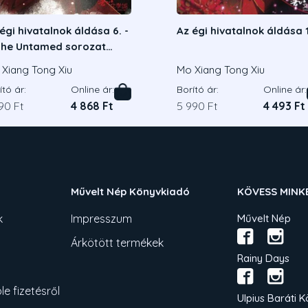
égi hivatalnok áldása 6. -
Az égi hivatalnok áldása 1
The Untamed sorozat
apjául szolgáló regény
Xiang Tong Xiu
Mo Xiang Tong Xiu
rzőjétől
ító ár:
Online ár:
Borító ár:
Online ár:
90 Ft
4 868 Ft
5 990 Ft
4 493 Ft
Művelt Nép Könyvkiadó
KÖVESS MINK
k
Impresszum
Művelt Nép
Árkötött termékek
Rainy Days
e fizetésről
Ulpius Baráti K