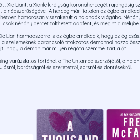
t Xie Liant, a Xianle királyság koronahercegét rajongásig sze
tt a népszerűségével. A herceg már fiatalon az égbe emelked
etően hamarosan visszakerült a halandók világába. Néhány
al csak néhány percet tölthetett odafent, és megint a mélybe
 Xie Lian harmadszorra is az égbe emelkedik, hogy az ég csás
a szellemeknek parancsoló titokzatos démonnal hozza össze
jti, hogy a démon már milyen régóta szemmel tartja őt.
ssing varázslatos történet a The Untamed szerzőjétől, a hala
rulásról, barátságról és szeretetről, sorsról és döntésekről.