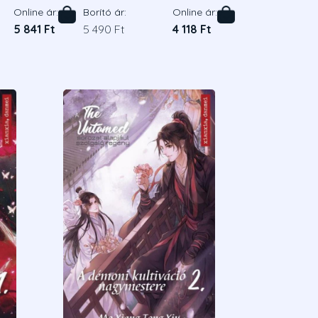
Online ár:
Borító ár:
Online ár:
5 841 Ft
5 490 Ft
4 118 Ft