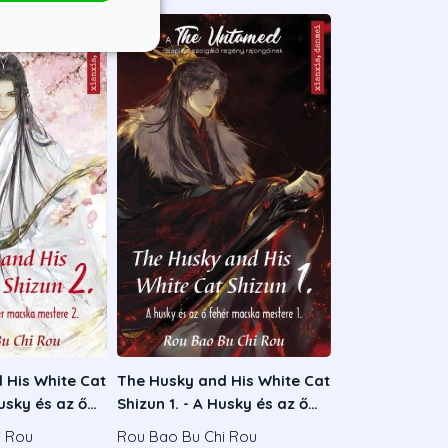
 His White Cat
The Husky and His White Cat
Husky és az ő
Shizun 1. - A Husky és az ő
mestere 2.
fehér macska mestere 1.
i Rou
Rou Bao Bu Chi Rou