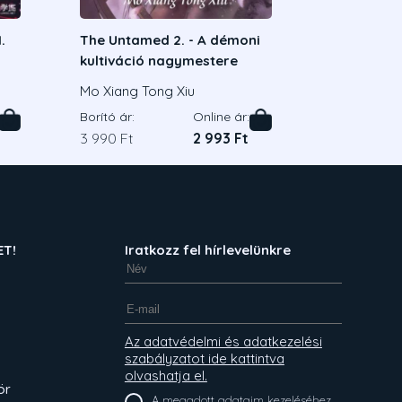
.
The Untamed 2. - A démoni
kultiváció nagymestere
Mo Xiang Tong Xiu
Borító ár:
Online ár:
3 990 Ft
2 993 Ft
ET!
Iratkozz fel hírlevelünkre
Az adatvédelmi és adatkezelési
szabályzatot ide kattintva
olvashatja el.
ör
A megadott adataim kezeléséhez