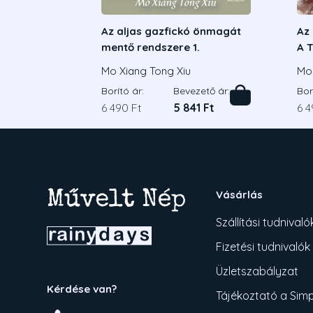
Az aljas gazfickó önmagát
Az 
mentő rendszere 1.
A 
al
Mo Xiang Tong Xiu
Mo 
sze
Borító ár:
Bevezető ár:
Bor
6 490 Ft
5 841 Ft
6 4
Vásárlás
Szállítási tudnivaló
Fizetési tudnivalók
Üzletszabályzat
Kérdése van?
Tájékoztató a Simpl