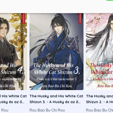
 His White Cat
The Husky and His White Cat
The Husky and
Husky és az ő
Shizun 3. - A Husky és az ő
Shizun 2. - A 
mestere 4.
fehér macska mestere 3.
fehér macska 
i Rou
Rou Bao Bu Chi Rou
Rou Bao Bu Ch