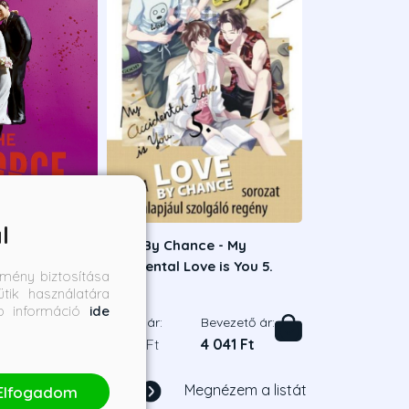
l
A válás
Love By Chance - My
Accidental Love is You 5.
mény biztosítása
tik használatára
en
Mame
bb információ
ide
Bevezető ár:
Borító ár:
Bevezető ár:
6 291 Ft
4 490 Ft
4 041 Ft
1
/
2
Megnézem a listát
Elfogadom