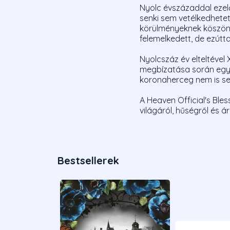
Nyolc évszázaddal ezelőt
senki sem vetélkedhete
körülményeknek köszönh
felemelkedett, de ezútt
Nyolcszáz év elteltével
megbízatása során egy 
koronaherceg nem is se
A Heaven Official's Ble
világáról, hűségről és á
Bestsellerek