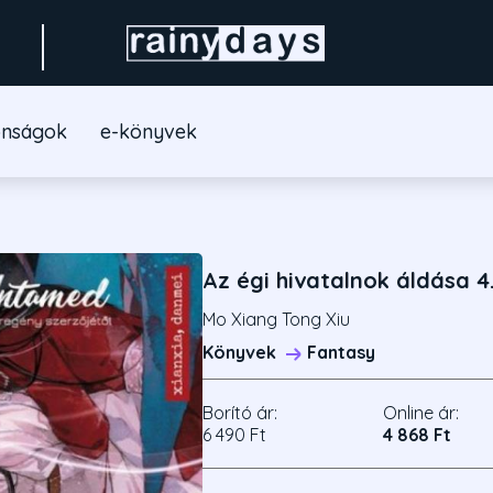
onságok
e-könyvek
Az égi hivatalnok áldása 4
Mo Xiang Tong Xiu
Könyvek
Fantasy
Borító ár:
Online ár:
6 490 Ft
4 868 Ft