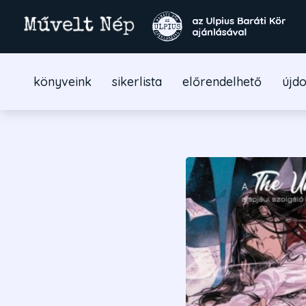
könyveink
sikerlista
előrendelhető
újd