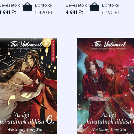
Bevezető ár:
Borító ár:
Bevezető ár:
Borító ár:
4 941 Ft
5 490 Ft
4 941 Ft
6 490 Ft