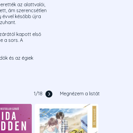
rették az alattvalói,
ett, ám szerencsétlen
 évvel később újra
 zuhant.
zárától kapott első
 a sors. A
ndók és az égiek
1
/
18
Megnézem a listát