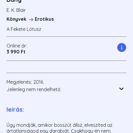
E. K. Blair
Könyvek
Erotikus
A Fekete Lótusz
Online ár:
3 990 Ft
Megjelenés:
2016.
Jelenleg nem rendelhető
leírás:
Úgy mondják, amikor bosszút állsz, elveszíted az
ártatlanságod egy darabját. Csakhogy én nem