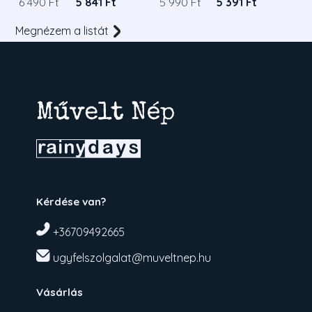
6 490 Ft
5 841 Ft
5 990 Ft
5 391 Ft
Megnézem a listát
Kérdése van?
+36709492665
ugyfelszolgalat@muveltnep.hu
Vásárlás