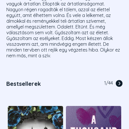
vagyok ártatlan. Ellopták az ártatlanságomat.
Nagyon régen ragadták el tőlem, azzal az élettel
együtt, amit élhettem volna. És vele a lelkemet, az
álmokkal és reményekkel teli ártatlan szívemet,
amellyel megszülettem. Odalett. Eltűnt. És még
választásom sem volt. Gyászoltam azt az életet.
Gyászoltam az esélyeket. Eddig. Most készen állok
visszavenni azt, ami mindvégig engem illetett. De
minden tervben ott rejlik egy végzetes hiba. Olykor ez
nem más, mint a szív.
Bestsellerek
1
/
44