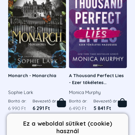
Monarch - Monarchia
A Thousand Perfect Lies
- Ezer tökéletes
hazugság
Sophie Lark
Monica Murphy
Borító ár:
Bevezető ár:
Borító ár:
Bevezető ár:
6 990 Ft
6 291 Ft
6 490 Ft
5 841 Ft
Megnézem a listát
Ez a weboldal sütiket (cookie)
használ