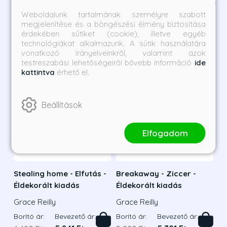
Kategória ajánlatai
1
/
13
Weboldalunk tartalmának személyre szabott
megjelenítése és a böngészési élmény biztosítása
érdekében sütiket (cookie), illetve egyéb
technológiákat alkalmazunk. A sütik használatára
vonatkozó irányelveinkről, valamint azok
testreszabási lehetőségeiről bővebb információ
ide
kattintva
érhető el.
Beállítások
Elfogadom
Stealing home - Elfutás -
Breakaway - Ziccer -
Éldekorált kiadás
Éldekorált kiadás
Grace Reilly
Grace Reilly
Borító ár:
Bevezető ár:
Borító ár:
Bevezető ár: