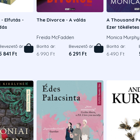
- Elfutás -
The Divorce - A válás
A Thousand Pe
adás
Ezer tökélete
Freida McFadden
Monica Murphy
Bevezető ár:
Borító ár:
Bevezető ár:
Borító ár:
5 841 Ft
6 990 Ft
6 291 Ft
6 490 Ft