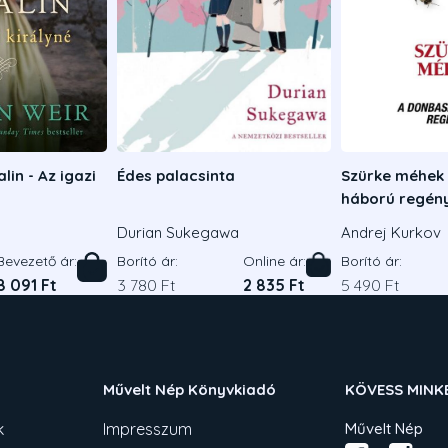
lin - Az igazi
Édes palacsinta
Szürke méhek 
háború regén
Durian Sukegawa
Andrej Kurkov
Bevezető ár:
Borító ár:
Online ár:
Borító ár:
8 091 Ft
3 780 Ft
2 835 Ft
5 490 Ft
Művelt Nép Könyvkiadó
KÖVESS MINK
k
Impresszum
Művelt Nép