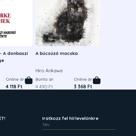
- A donbaszi
A búcsúzó macska
ye
Hiro Arikawa
Online ár:
Borító ár:
Online ár:
4 118 Ft
4 490 Ft
3 368 Ft
ET!
Iratkozz fel hírlevelünkre