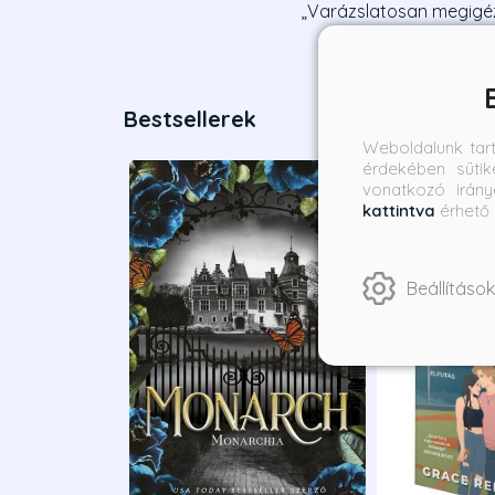
„Varázslatosan megigéz
Bestsellerek
Weboldalunk tar
érdekében sütik
vonatkozó irány
kattintva
érhető 
Beállítások