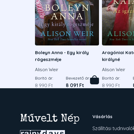
Boleyn Anna - Egy király
Aragóniai Kata
rögeszméje
királyné
Alison Weir
Alison Weir
Borító ár:
Bevezető ár:
Borító ár:
8 990 Ft
8 091 Ft
8 990 Ft
Vásárlás
Szállítási tudnivaló