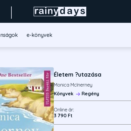
onságok
e-könyvek
Életem ?utazása
Monica McInerney
Könyvek
Regény
Online ár:
3 790 Ft