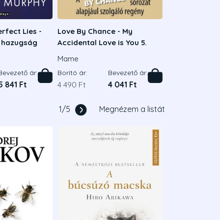
rfect Lies -
Love By Chance - My
s hazugság
Accidental Love is You 5.
Mame
Bevezető ár:
Borító ár:
Bevezető ár:
5 841 Ft
4 490 Ft
4 041 Ft
1
/
5
Megnézem a listát