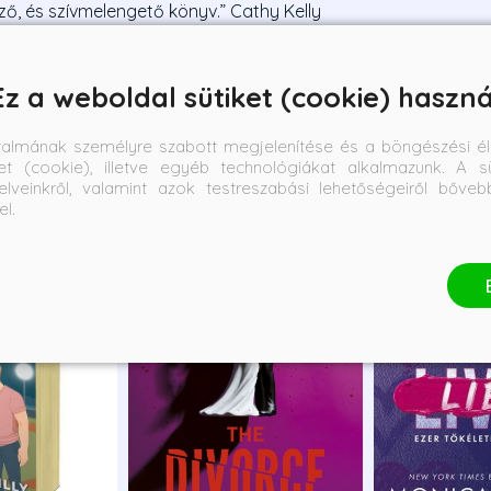
ő, és szívmelengető könyv.” Cathy Kelly
Ez a weboldal sütiket (cookie) haszná
talmának személyre szabott megjelenítése és a böngészési él
et (cookie), illetve egyéb technológiákat alkalmazunk. A sü
elveinkről, valamint azok testreszabási lehetőségeiről bőve
el.