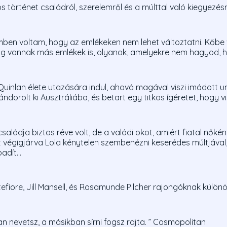
 történet családról, szerelemről és a múlttal való kiegyezésr
ben voltam, hogy az emlékeken nem lehet változtatni. Kőbe 
dig vannak más emlékek is, olyanok, amelyekre nem hagyod, h
Quinlan élete utazására indul, ahová magával viszi imádott 
dorolt ki Ausztráliába, és betart egy titkos ígéretet, hogy vi
saládja biztos réve volt, de a valódi okot, amiért fiatal nőké
át végigjárva Lola kénytelen szembenézni keserédes múltjával,
badít…
fiore, Jill Mansell, és Rosamunde Pilcher rajongóknak különö
 nevetsz, a másikban sírni fogsz rajta. ” Cosmopolitan