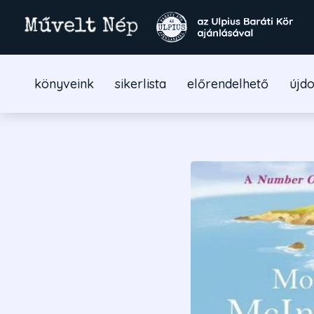
könyveink
sikerlista
előrendelhető
újd