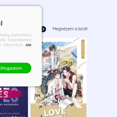
l
1
/
18
Megnézem a listát
mény biztosítása
tik használatára
bb információ
ide
Elfogadom