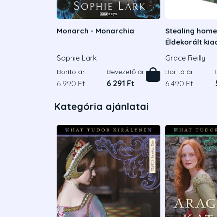
Monarch - Monarchia
Stealing home 
Éldekorált ki
Sophie Lark
Grace Reilly
Borító ár:
Bevezető ár:
Borító ár:
6 990 Ft
6 291 Ft
6 490 Ft
Kategória ajánlatai