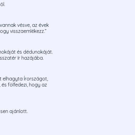
ől.
vannak vésve, az évek
ogy visszaemlékezz.”
unokáját és dédunokáját.
sszatér ír hazájába.
nt elhagyta Írországot,
 és fölfedezi, hogy az
sen ajánlott.