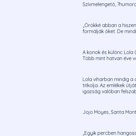
Szívmelengető, ?humoros
„Örökké abban a hiszem
formálják őket. De min
A konok és különc Lola 
Több mint hatvan éve ván
Lola viharban mindig a c
titkolja. Az emlékek útj
igazság valóban felsza
Jojo Moyes, Santa Monte
„Egyik percben hangosan