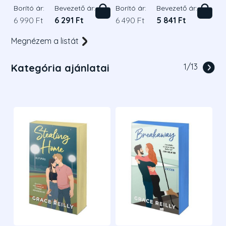
Borító ár:
Bevezető ár:
Borító ár:
Bevezető ár:
6 990 Ft
6 291 Ft
6 490 Ft
5 841 Ft
Megnézem a listát
Kategória ajánlatai
1
/
13