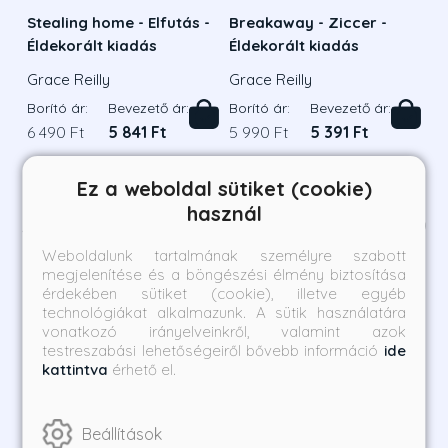
Stealing home - Elfutás -
Breakaway - Ziccer -
Éldekorált kiadás
Éldekorált kiadás
Grace Reilly
Grace Reilly
Borító ár:
Bevezető ár:
Borító ár:
Bevezető ár:
6 490 Ft
5 841 Ft
5 990 Ft
5 391 Ft
Megnézem a listát
Ez a weboldal sütiket (cookie)
használ
Szerző további művei
1
/
2
Weboldalunk tartalmának személyre szabott
megjelenítése és a böngészési élmény biztosítása
érdekében sütiket (cookie), illetve egyéb
technológiákat alkalmazunk. A sütik használatára
vonatkozó irányelveinkről, valamint azok
testreszabási lehetőségeiről bővebb információ
ide
kattintva
érhető el.
Beállítások