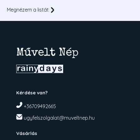
Megnézem a listát
Kérdése van?
+36709492665
ugyfelszolgalat@muveltnep.hu
Vásárlás