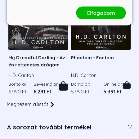
Elfogadom
My Dreadful Darling - Az
Phantom - Fantom
én rettenetes drágám
H.D. Carlton
H.D. Carlton
Borító ár:
Bevezető ár:
Borító ár:
Online ár:
6 990 Ft
6 291 Ft
5 990 Ft
5 391 Ft
Megnézem a listát
A sorozat további termékei
1
/