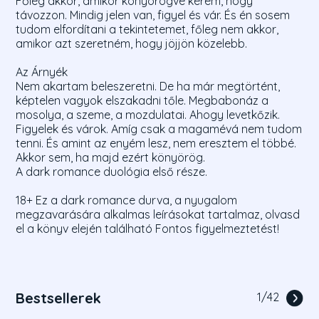
Főleg akkor, amikor könyörögve kérem, hogy
távozzon. Mindig jelen van, figyel és vár. És én sosem
tudom elfordítani a tekintetemet, főleg nem akkor,
amikor azt szeretném, hogy jöjjön közelebb.
Az Árnyék
Nem akartam beleszeretni. De ha már megtörtént,
képtelen vagyok elszakadni tőle. Megbabonáz a
mosolya, a szeme, a mozdulatai. Ahogy levetkőzik.
Figyelek és várok. Amíg csak a magamévá nem tudom
tenni. És amint az enyém lesz, nem eresztem el többé.
Akkor sem, ha majd ezért könyörög.
A dark romance duológia első része.
18+ Ez a dark romance durva, a nyugalom
megzavarására alkalmas leírásokat tartalmaz, olvasd
el a könyv elején található Fontos figyelmeztetést!
Bestsellerek
1
/
42