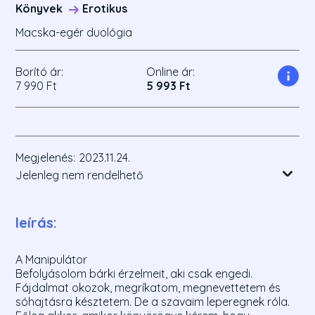
Könyvek
Erotikus
Macska-egér duológia
Borító ár:
Online ár:
7 990 Ft
5 993 Ft
Megjelenés:
2023.11.24.
Jelenleg nem rendelhető
leírás:
A Manipulátor
Befolyásolom bárki érzelmeit, aki csak engedi.
Fájdalmat okozok, megríkatom, megnevettetem és
sóhajtásra késztetem. De a szavaim leperegnek róla.