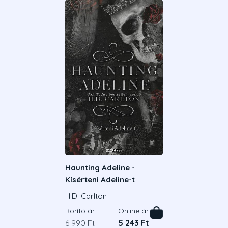
Haunting Adeline -
Kísérteni Adeline-t
H.D. Carlton
Borító ár:
Online ár:
6 990 Ft
5 243 Ft