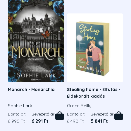
Monarch - Monarchia
Stealing home - Elfutás -
Éldekorált kiadás
Sophie Lark
Grace Reilly
Borító ár:
Bevezető ár:
Borító ár:
Bevezető ár:
6 990 Ft
6 291 Ft
6 490 Ft
5 841 Ft