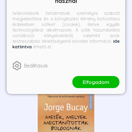
használ
Boleyn Anna - Egy király
Aragóniai Katalin - Az
rögeszméje
igazi királyné
Weboldalunk tartalmának személyre szabott
megjelenítése és a böngészési élmény biztosítása
Alison Weir
Alison Weir
érdekében sütiket (cookie), illetve egyéb
technológiákat alkalmazunk. A sütik használatára
Borító ár:
Bevezető ár:
Borító ár:
Bevezető ár:
vonatkozó irányelveinkről, valamint azok
8 990 Ft
8 091 Ft
8 990 Ft
8 091 Ft
testreszabási lehetőségeiről bővebb információ
ide
kattintva
érhető el.
Megnézem a listát
Szerző további művei
Beállítások
1
/
Elfogadom