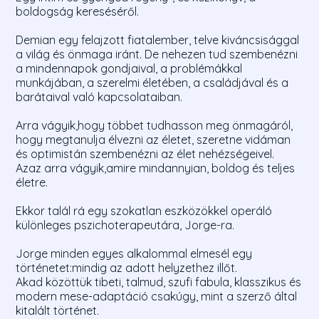
boldogság kereséséről.
Demian egy felajzott fiatalember, telve kiváncsisággal
a világ és önmaga iránt. De nehezen tud szembenézni
a mindennapok gondjaival, a problémákkal
munkájában, a szerelmi életében, a családjával és a
barátaival való kapcsolataiban.
Arra vágyik,hogy többet tudhasson meg önmagáról,
hogy megtanulja élvezni az életet, szeretne vidáman
és optimistán szembenézni az élet nehézségeivel.
Azaz arra vágyik,amire mindannyian, boldog és teljes
életre.
Ekkor talál rá egy szokatlan eszközökkel operáló
különleges pszichoterapeutára, Jorge-ra.
Jorge minden egyes alkalommal elmesél egy
történetet:mindig az adott helyzethez illőt.
Akad közöttük tibeti, talmud, szufi fabula, klasszikus és
modern mese-adaptáció csakúgy, mint a szerző által
kitalált történet.