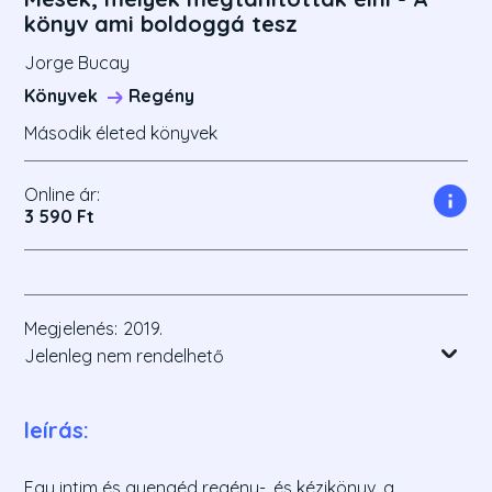
könyv ami boldoggá tesz
Jorge Bucay
Könyvek
Regény
Második életed könyvek
Online ár:
3 590 Ft
Megjelenés:
2019.
Jelenleg nem rendelhető
leírás:
Egy intim és gyengéd regény-, és kézikönyv, a