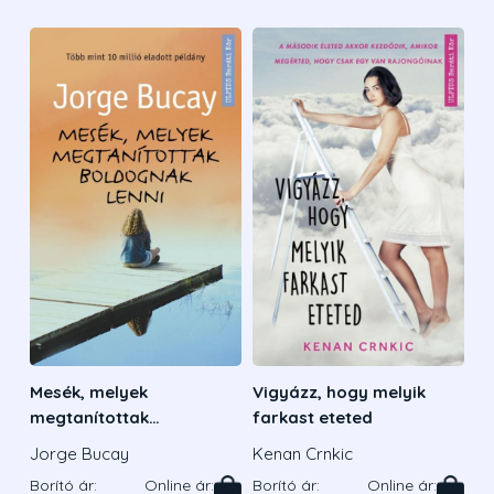
Mesék, melyek
Vigyázz, hogy melyik
megtanítottak
farkast eteted
boldognak lenni
Jorge Bucay
Kenan Crnkic
Borító ár:
Online ár:
Borító ár:
Online ár: