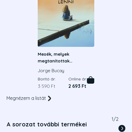
Mesék, melyek
megtanítottak
boldognak lenni
Jorge Bucay
Borító ár:
Online ár:
3 590 Ft
2 693 Ft
Megnézem a listát
1
/
2
A sorozat további termékei