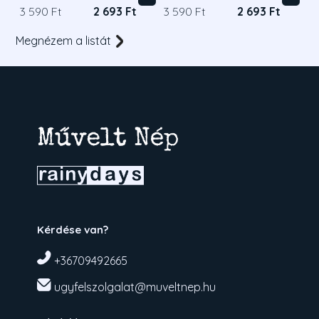
3 590 Ft
2 693 Ft
3 590 Ft
2 693 Ft
Megnézem a listát
Kérdése van?
+36709492665
ugyfelszolgalat@muveltnep.hu