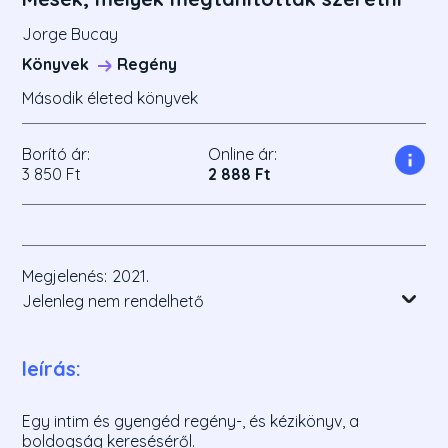
Jorge Bucay
Könyvek
Regény
Második életed könyvek
Borító ár:
Online ár:
3 850 Ft
2 888 Ft
Megjelenés:
2021.
Jelenleg nem rendelhető
leírás:
Egy intim és gyengéd regény-, és kézikönyv, a
boldogság kereséséről.