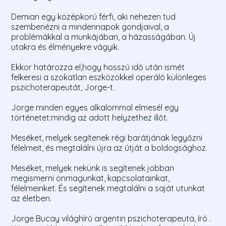
Demian egy középkorú férfi, aki nehezen tud
szembenézni a mindennapok gondjaival, a
problémákkal a munkájában, a házasságában. Új
utakra és élményekre vágyik.
Ekkor határozza el,hogy hosszú idő után ismét
felkeresi a szokatlan eszközökkel operáló különleges
pszichoterapeutát, Jorge-t.
Jorge minden egyes alkalommal elmesél egy
történetet:mindig az adott helyzethez illőt.
Meséket, melyek segítenek régi barátjának legyőzni
félelmeit, és megtalálni újra az útját a boldogsághoz.
Meséket, melyek nekünk is segítenek jobban
megismerni önmagunkat, kapcsolatainkat,
félelmeinket. És segítenek megtalálni a saját utunkat
az életben.
Jorge Bucay világhírű argentin pszichoterapeuta, író .