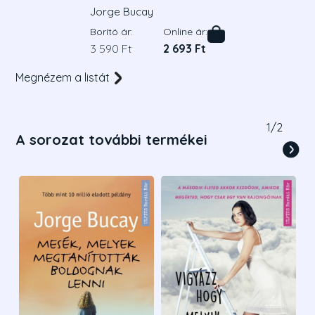
boldognak lenni
Jorge Bucay
Borító ár:
Online ár:
3 590 Ft
2 693 Ft
Megnézem a listát
1
/
2
A sorozat további termékei