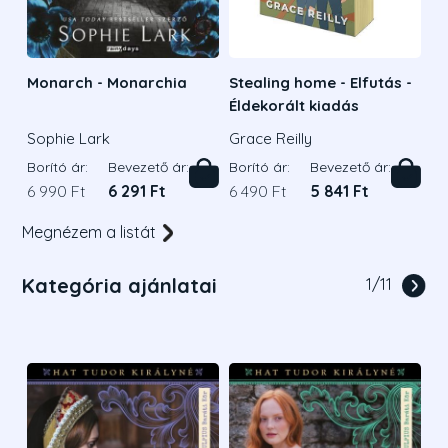
Monarch - Monarchia
Stealing home - Elfutás -
Éldekorált kiadás
Sophie Lark
Grace Reilly
Borító ár:
Bevezető ár:
Borító ár:
Bevezető ár:
6 990 Ft
6 291 Ft
6 490 Ft
5 841 Ft
Megnézem a listát
Kategória ajánlatai
1
/
11