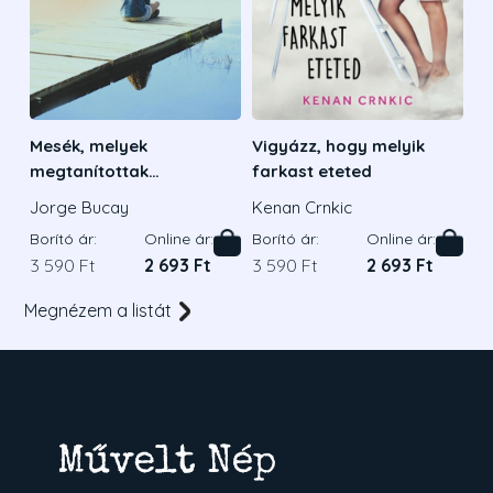
Mesék, melyek
Vigyázz, hogy melyik
megtanítottak
farkast eteted
boldognak lenni
Jorge Bucay
Kenan Crnkic
Borító ár:
Online ár:
Borító ár:
Online ár:
3 590 Ft
2 693 Ft
3 590 Ft
2 693 Ft
Megnézem a listát