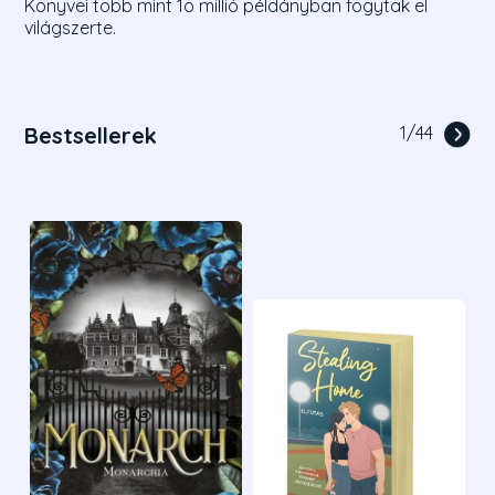
Könyvei több mint 1o millió példányban fogytak el
világszerte.
Bestsellerek
1
/
44