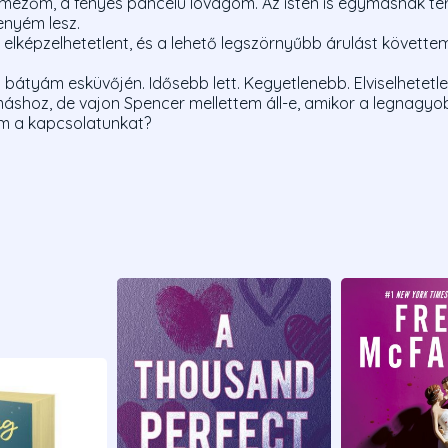
lmezőm, a fényes páncélú lovagom. Az isten is egymásnak ter
enyém lesz.
lképzelhetetlent, és a lehető legszörnyűbb árulást követtem e
bátyám esküvőjén. Idősebb lett. Kegyetlenebb. Elviselhetetl
shoz, de vajon Spencer mellettem áll-e, amikor a legnagyo
m a kapcsolatunkat?