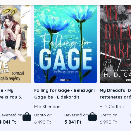
e - My
Falling for Gage - Belezúgni
My Dreadful Da
e is You 5.
Gage-be - Éldekorált
rettenetes d
Mia Sheridan
H.D. Carlton
Bevezető ár:
Borító ár:
Bevezető ár:
Borító ár:
4 041 Ft
6 490 Ft
5 841 Ft
6 990 Ft