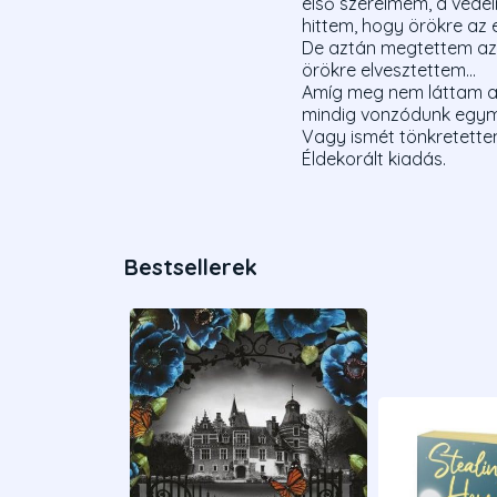
első szerelmem, a véde
hittem, hogy örökre az 
De aztán megtettem az e
örökre elvesztettem...
Amíg meg nem láttam a 
mindig vonzódunk egymá
Vagy ismét tönkretette
Éldekorált kiadás.
Bestsellerek