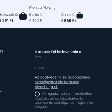
Monica Murphy
Bevezető ár:
Borító ár:
Online ár:
6 291 Ft
6 490 Ft
4 868 Ft
ET!
Iratkozz fel hírlevelünkre
Az adatvédelmi és adatkezelési
szabályzatot ide kattintva
olvashatja el.
ör
A megadott adataim kezeléséhez
hozzájárulok, az Adatvédelmi és
adatkezelési szabályzatban foglaltakat
elfogadom.