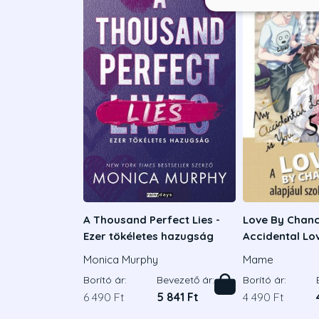
A Thousand Perfect Lies -
Love By Chanc
Ezer tökéletes hazugság
Accidental Lov
Monica Murphy
Mame
Borító ár:
Bevezető ár:
Borító ár:
6 490 Ft
5 841 Ft
4 490 Ft