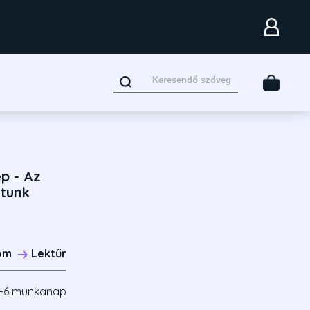
p - Az
rtunk
om
Lektűr
-6 munkanap