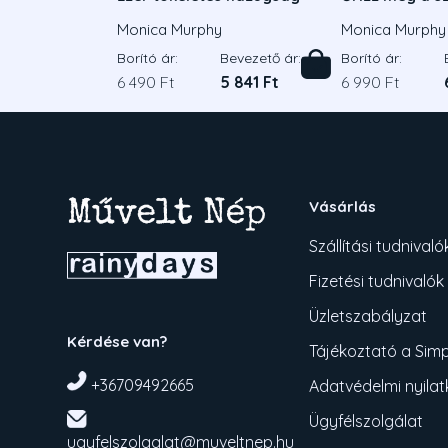
Éldekorált ki
Monica Murphy
Monica Murphy
Borító ár:
Bevezető ár:
Borító ár:
6 490 Ft
5 841 Ft
6 990 Ft
Vásárlás
Szállítási tudnivaló
Fizetési tudnivalók
Üzletszabályzat
Kérdése van?
Tájékoztató a Simpl
+36709492665
Adatvédelmi nyila
Ügyfélszolgálat
ugyfelszolgalat@muveltnep.hu