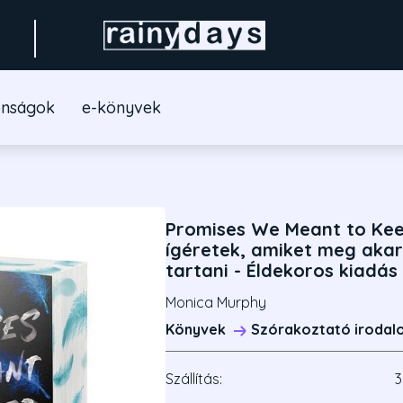
onságok
e-könyvek
Promises We Meant to Kee
ígéretek, amiket meg aka
tartani - Éldekoros kiadás
Monica Murphy
Könyvek
Szórakoztató irodal
Szállítás:
3