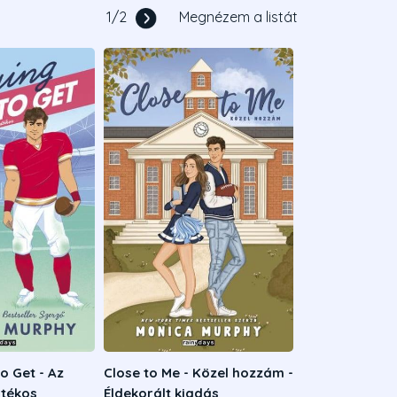
1
/
2
Megnézem a listát
o Get - Az
Close to Me - Közel hozzám -
átékos
Éldekorált kiadás