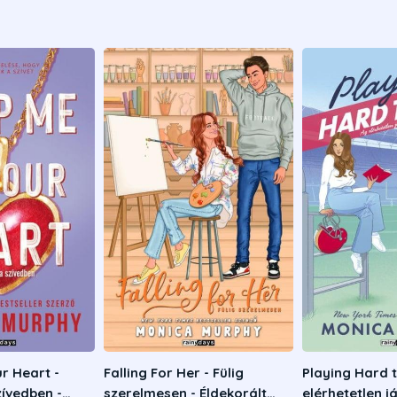
r Heart -
Falling For Her - Fülig
Playing Hard t
zívedben -
szerelmesen - Éldekorált
elérhetetlen j