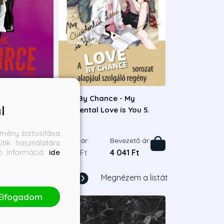
A válás
Love By Chance - My
l
Accidental Love is You 5.
en
Mame
mény biztosítása
Bevezető ár:
Borító ár:
Bevezető ár:
tik használatára
bb információ
ide
6 291 Ft
4 490 Ft
4 041 Ft
1
/
17
Megnézem a listát
Elfogadom