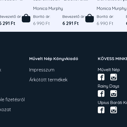
adás
kiadás
Monica Murphy
Monica Murphy
Bevezető ár:
Borító ár:
Bevezető ár:
Borító ár:
6 291 Ft
6 990 Ft
6 291 Ft
6 990 Ft
Művelt Nép Könyvkiadó
KÖVESS MINK
k
Impresszum
Művelt Nép
Árkötött termékek
Rainy Days
e fizetésről
Ulpius Baráti K
tkozat