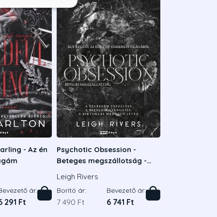
rling - Az én
Psychotic Obsession -
rágám
Beteges megszállotság -
Éldekorált kiadás
Leigh Rivers
Bevezető ár:
Borító ár:
Bevezető ár:
6 291 Ft
7 490 Ft
6 741 Ft