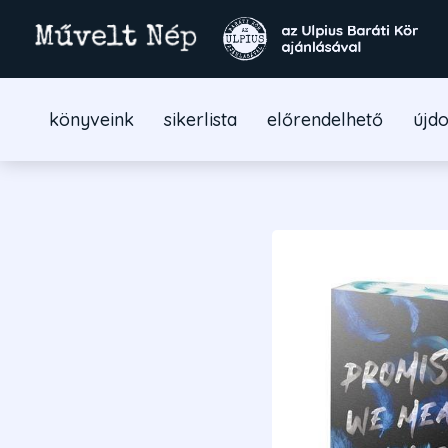
könyveink
sikerlista
előrendelhető
újd