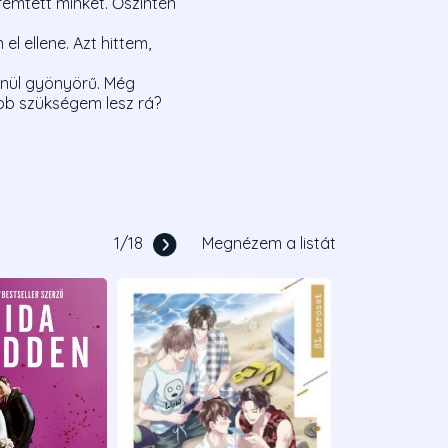
emtett minket. Őszintén
l ellene. Azt hittem,
enül gyönyörű. Még
bb szükségem lesz rá?
1
/
18
Megnézem a listát