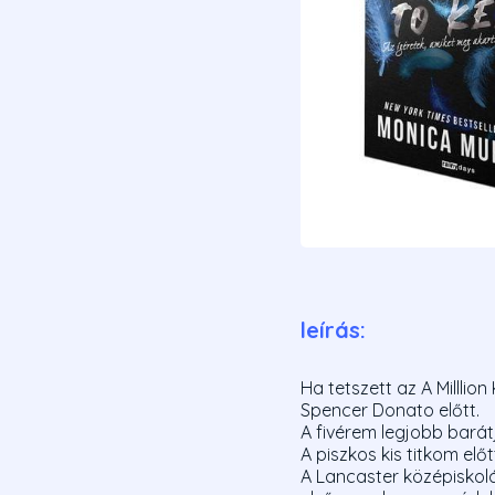
leírás:
Ha tetszett az A Milllion 
Spencer Donato előtt.
A fivérem legjobb barátj
A piszkos kis titkom előt
A Lancaster középiskol