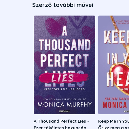
Szerző további művei
A Thousand Perfect Lies -
Keep Me in You
Ezer tökéletes hazugság
Őrizz meg a s