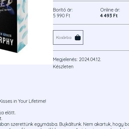
Borító ár:
Online ár:
5 990 Ft
4 493 Ft
Kosárba
Megjelenés:
2024.04.12.
Készleten
Kisses in Your Lifetime!
a előtt.
t.
ában szerettünk egymásba. Bujkáltunk. Nem akartuk, hogy bá