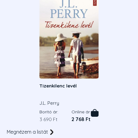
Tizenkilenc levél
J.L. Perry
Borító ár:
Online ár:
3 690 Ft
2 768 Ft
Megnézem a listát