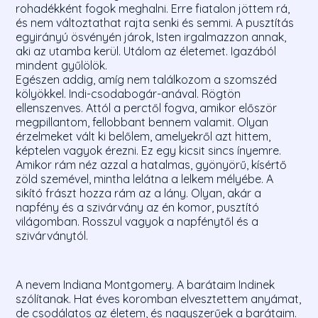
rohadékként fogok meghalni. Erre fiatalon jöttem rá,
és nem változtathat rajta senki és semmi. A pusztítás
egyirányú ösvényén járok, Isten irgalmazzon annak,
aki az utamba kerül. Utálom az életemet. Igazából
mindent gyűlölök.
Egészen addig, amíg nem találkozom a szomszéd
kölyökkel. Indi-csodabogár-anával. Rögtön
ellenszenves. Attól a perctől fogva, amikor először
megpillantom, fellobbant bennem valamit. Olyan
érzelmeket vált ki belőlem, amelyekről azt hittem,
képtelen vagyok érezni. Ez egy kicsit sincs ínyemre.
Amikor rám néz azzal a hatalmas, gyönyörű, kísértő
zöld szemével, mintha lelátna a lelkem mélyébe. A
sikító frászt hozza rám az a lány. Olyan, akár a
napfény és a szivárvány az én komor, pusztító
világomban. Rosszul vagyok a napfénytől és a
szivárványtól.
A nevem Indiana Montgomery. A barátaim Indinek
szólítanak. Hat éves koromban elvesztettem anyámat,
de csodálatos az életem, és nagyszerűek a barátaim.