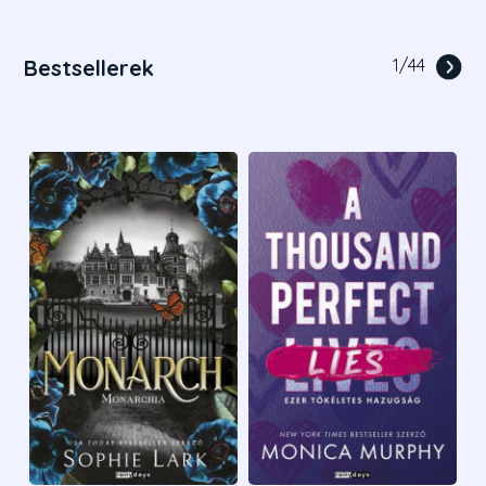
Bestsellerek
1
/
44