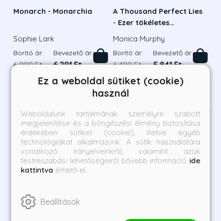
Monarch - Monarchia
A Thousand Perfect Lies
- Ezer tökéletes
hazugság
Sophie Lark
Monica Murphy
Borító ár:
Bevezető ár:
Borító ár:
Bevezető ár:
6 990 Ft
6 291 Ft
6 490 Ft
5 841 Ft
Ez a weboldal sütiket (cookie)
Megnézem a listát
használ
Kategória ajánlatai
1
/
13
Weboldalunk tartalmának személyre szabott
megjelenítése és a böngészési élmény biztosítása
érdekében sütiket (cookie), illetve egyéb
technológiákat alkalmazunk. A sütik használatára
vonatkozó irányelveinkről, valamint azok
testreszabási lehetőségeiről bővebb információ
ide
kattintva
érhető el.
Beállítások