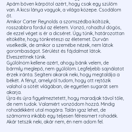
Apám bőven kárpótol azért, hogy csak egy szülőm
van. A kicsi lánya vagyok, a világa közepe. Csodálom
őt.
Amikor Carter Reynolds a szomszédba költözik,
rosszabbra fordul az életem. Vonzó, rohadtul dögös,
de ezzel véget is ér a dicséret. Úgy tűnik, határozottan
eltökélte, hogy tönkreteszi az életemet. Durván
viselkedik, de amikor a szemébe nézek, nem látok
gorombaságot. Sérülést és fájdalmat látok.
Elveszettnek tűnik.
Gyűlölnöm kellene azért, ahogy bánik velem, de
bármily meglepő, nem gyűlölöm. Legfeljebb sajnálatot
érzek iránta. Segíteni akarok neki, hogy megtalálja a
békét. A fényt, amelyről tudom, hogy ott rejtőzik
valahol a sötét világában, de egyetlen sugarát sem
akarja.
Újra és újra figyelmeztetett, hogy maradjak távol tőle,
de nem tudok. Valamiért vonzódom hozzá. Mindig
rohadékként utal magára. Talán igaz lehet, de
számomra inkább egy teljesen félreismert rohadék.
Akár tetszik neki, akár nem, én nem adom fel.