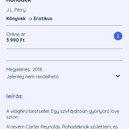
J.L. Perry
Könyvek
Erotikus
Online ár:
3 990 Ft
Megjelenés:
2018.
Jelenleg nem rendelhető
leírás:
A világhírű bestseller. Egy szívfájdítóan gyönyörű love
sztori.
A nevem Carter Reynolds. Rohadéknak születtem, és