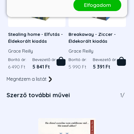
Elfogadom
Stealing home - Elfutás -
Breakaway - Ziccer -
Éldekorált kiadás
Éldekorált kiadás
Grace Reilly
Grace Reilly
Borító ár:
Bevezető ár:
Borító ár:
Bevezető ár:
6 490 Ft
5 841 Ft
5 990 Ft
5 391 Ft
Megnézem a listát
Szerző további művei
1
/