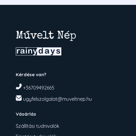
Kérdése van?
+36709492665
ugyfelszolgalat@muveltnep.hu
Vásárlás
Szállítási tudnivalók