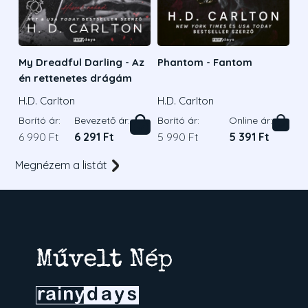
My Dreadful Darling - Az
Phantom - Fantom
én rettenetes drágám
H.D. Carlton
H.D. Carlton
Borító ár:
Bevezető ár:
Borító ár:
Online ár:
6 990 Ft
6 291 Ft
5 990 Ft
5 391 Ft
Megnézem a listát