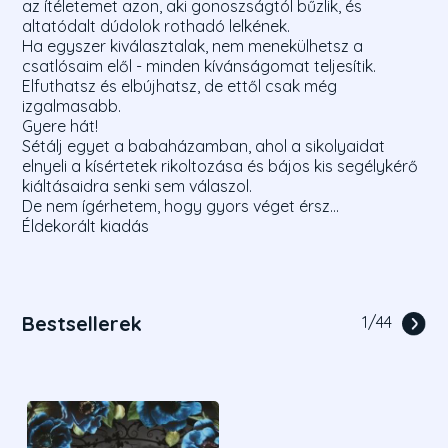
az ítéletemet azon, aki gonoszságtól bűzlik, és
altatódalt dúdolok rothadó lelkének.
Ha egyszer kiválasztalak, nem menekülhetsz a
csatlósaim elől - minden kívánságomat teljesítik.
Elfuthatsz és elbújhatsz, de ettől csak még
izgalmasabb.
Gyere hát!
Sétálj egyet a babaházamban, ahol a sikolyaidat
elnyeli a kísértetek rikoltozása és bájos kis segélykérő
kiáltásaidra senki sem válaszol.
De nem ígérhetem, hogy gyors véget érsz...
Éldekorált kiadás
Bestsellerek
1
/
44