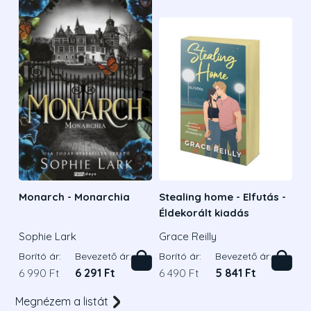
Monarch - Monarchia
Stealing home - Elfutás -
Éldekorált kiadás
Sophie Lark
Grace Reilly
Borító ár:
Bevezető ár:
Borító ár:
Bevezető ár:
6 990 Ft
6 291 Ft
6 490 Ft
5 841 Ft
Megnézem a listát