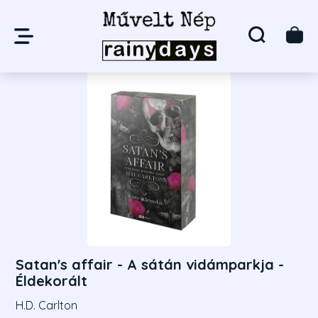
Satan's affair - A sátán vidámparkja -
Éldekorált
H.D. Carlton