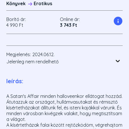
Könyvek
Erotikus
Borító ár:
Online ár:
4 990 Ft
3 743 Ft
Megjelenés:
2024.06.12.
Jelenleg nem rendelhető
leírás:
A Satan's Affair minden halloveenkor ellátogat hozzád.
Átutazzuk az országot, hullámvasutakat és rémisztő
kísértetházakat állítunk fel, és isteni kajákkal várunk. És
minden városban kivégzek valakit, hogy megtisztítsam
a világot.
A kísértetházak falai között rejtőzködöm, végrehajtom