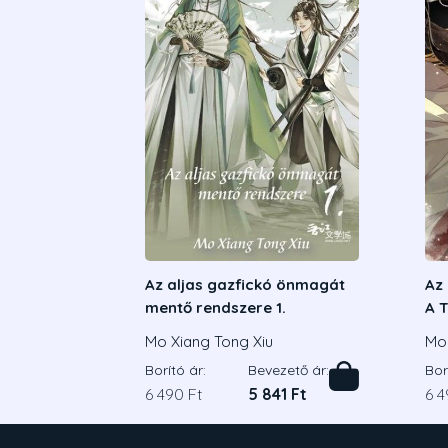
Az aljas gazfickó önmagát
Az 
mentő rendszere 1.
A 
al
Mo Xiang Tong Xiu
Mo 
sze
Borító ár:
Bevezető ár:
Bor
6 490 Ft
5 841 Ft
6 4