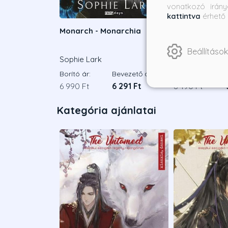
vonatkozó irány
kattintva
érhető 
Monarch - Monarchia
Stealing home 
Éldekorált ki
Beállítások
Sophie Lark
Grace Reilly
Borító ár:
Bevezető ár:
Borító ár:
6 990 Ft
6 291 Ft
6 490 Ft
Kategória ajánlatai