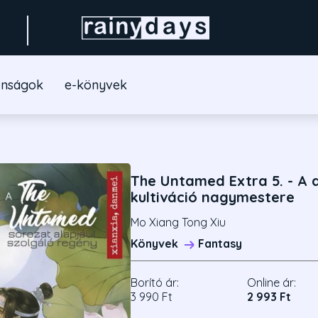
onságok
e-könyvek
The Untamed Extra 5. - A
kultiváció nagymestere
Mo Xiang Tong Xiu
Könyvek
Fantasy
Borító ár:
Online ár:
3 990 Ft
2 993 Ft