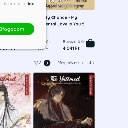
bb információ
ide
A válás
Love By Chance - My
Accidental Love is You 5.
Elfogadom
en
Mame
Bevezető ár:
Borító ár:
Bevezető ár:
6 291 Ft
4 490 Ft
4 041 Ft
1
/
2
Megnézem a listát