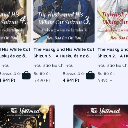
 His White Cat
The Husky and His White Cat
The Husky and
Husky és az ő
Shizun 3. - A Husky és az ő
Shizun 2. - A 
mestere 4.
fehér macska mestere 3.
fehér macska 
i Rou
Rou Bao Bu Chi Rou
Rou Bao Bu Ch
Bevezető ár:
Borító ár:
Bevezető ár:
Borító ár:
4 941 Ft
5 490 Ft
4 941 Ft
6 490 Ft