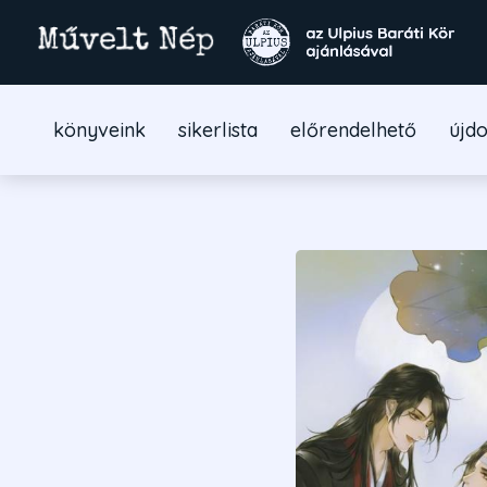
könyveink
sikerlista
előrendelhető
újd