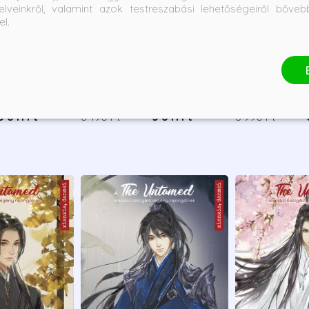
elveinkről, valamint azok testreszabási lehetőségeiről bőve
el.
- Elfutás -
A Thousand Perfect Lies -
The Divorce - 
adás
Ezer tökéletes hazugság
Monica Murphy
Freida McFadd
Bevezető ár:
Borító ár:
Bevezető ár:
Borító ár:
5 841 Ft
6 490 Ft
5 841 Ft
6 990 Ft