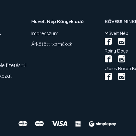
Művelt Nép Könyvkiadó
KÖVESS MINK
k
Impresszum
Művelt Nép
Árkötött termékek
Rainy Days
e fizetésről
Ulpius Baráti K
tkozat