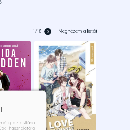
l.
1
/
18
Megnézem a listát
l
mény biztosítása
tik használatára