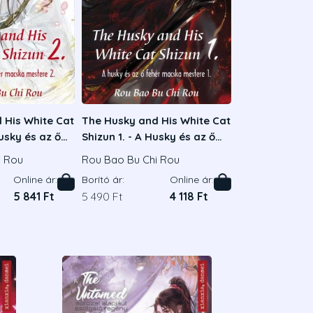
 His White Cat
The Husky and His White Cat
Husky és az ő
Shizun 1. - A Husky és az ő
mestere 2.
fehér macska mestere 1.
i Rou
Rou Bao Bu Chi Rou
Online ár:
Borító ár:
Online ár:
5 841 Ft
5 490 Ft
4 118 Ft