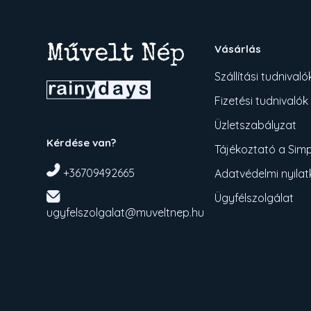
Vásárlás
Szállítási tudnivaló
Fizetési tudnivalók
Üzletszabályzat
Kérdése van?
Tájékoztató a Simpl
+36709492665
Adatvédelmi nyila
Ügyfélszolgálat
ugyfelszolgalat@muveltnep.hu