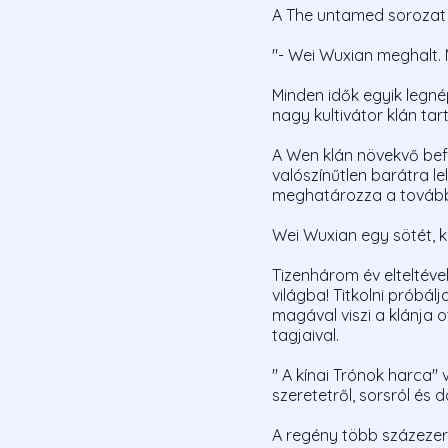
A The untamed sorozat 
"- Wei Wuxian meghalt.
Minden idők egyik legné
nagy kultivátor klán tar
A Wen klán növekvő befo
valószínűtlen barátra l
meghatározza a tovább
Wei Wuxian egy sötét, k
Tizenhárom év elteltével
világba! Titkolni próbál
magával viszi a klánja 
tagjaival.
" A kínai Trónok harca" 
szeretetről, sorsról és 
A regény több százezer 