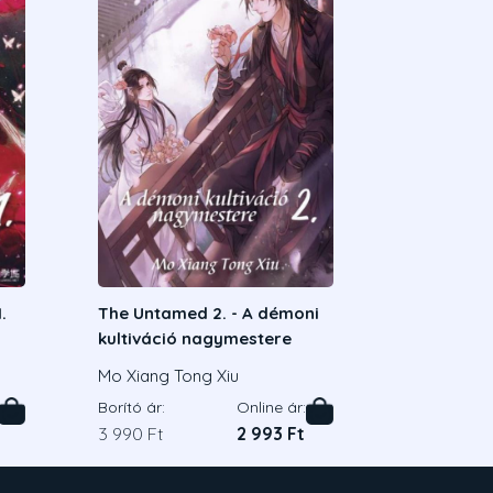
.
The Untamed 2. - A démoni
kultiváció nagymestere
Mo Xiang Tong Xiu
Borító ár:
Online ár:
3 990 Ft
2 993 Ft