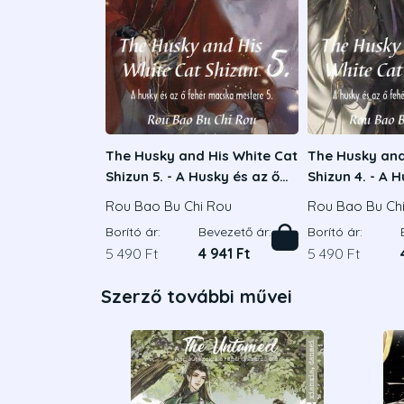
The Husky and His White Cat
The Husky and
Shizun 5. - A Husky és az ő
Shizun 4. - A 
fehér macska mestere 5.
fehér macska 
Rou Bao Bu Chi Rou
Rou Bao Bu Ch
Borító ár:
Bevezető ár:
Borító ár:
5 490 Ft
4 941 Ft
5 490 Ft
Szerző további művei