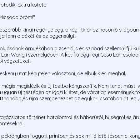
ötödik, extra kötete
 Micsoda öröm!"
pszerűbb kínai regénye egy, a régi Kínához hasonló világban j
tja fenn a békét és az egyensúlyt.
lyásának árnyékában a zseniális és szabad szellemű ifjú kul
el Lan Wangji személyében. A két fiú egy régi Gusu Lán családi
i végzetüket.
eskeny utat kénytelen választani, de elbukik és meghal.
 mégis megidézik és új testbe kényszerítik. Nem tehet mást, vi
ja ugyan új testében az igazi kilétét, de váratlan események f
otthonába,és újra szembenézhet az egykori csatában őt legyő
varázslatos történet hatalomról és háborúról, hűségről és áru
döntésekről.
példányban fogyott printben,és sok millió letöltésben e-kön