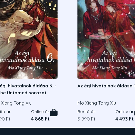
égi hivatalnok áldása 6. -
Az égi hivatalnok áldása 1
The Untamed sorozat
apjául szolgáló regény
Xiang Tong Xiu
Mo Xiang Tong Xiu
rzőjétől
ító ár:
Online ár:
Borító ár:
Online ár:
90 Ft
4 868 Ft
5 990 Ft
4 493 Ft