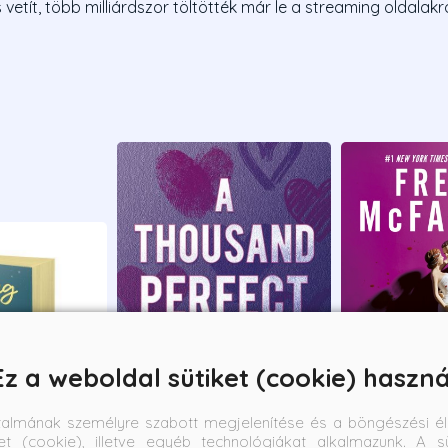
s vetít, több milliárdszor töltötték már le a streaming oldalakró
Ez a weboldal sütiket (cookie) haszná
talmának személyre szabott megjelenítése és a böngészési él
et (cookie), illetve egyéb technológiákat alkalmazunk. A sü