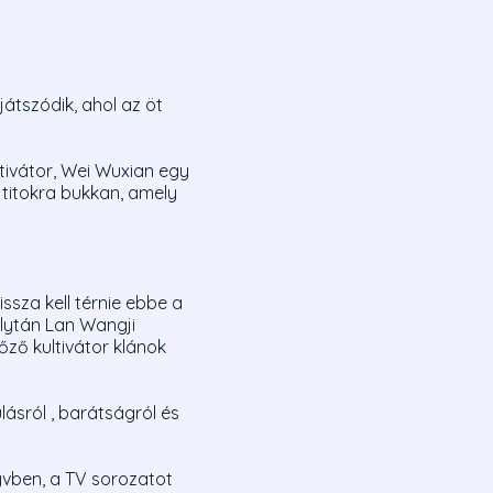
átszódik, ahol az öt
tivátor, Wei Wuxian egy
 titokra bukkan, amely
ssza kell térnie ebbe a
olytán Lan Wangji
ző kultivátor klánok
lásról , barátságról és
yvben, a TV sorozatot